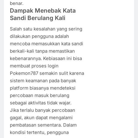
benar.
Dampak Menebak Kata
Sandi Berulang Kali
Salah satu kesalahan yang sering
dilakukan pengguna adalah
mencoba memasukkan kata sandi
berkali-kali tanpa memastikan
kebenarannya. Kebiasaan ini bisa
membuat proses login
Pokemon787 semakin sulit karena
sistem keamanan pada banyak
platform biasanya mendeteksi
percobaan masuk berulang
sebagai aktivitas tidak wajar.
Jika terlalu banyak percobaan
gagal, akun dapat mengalami
pembatasan sementara. Dalam
kondisi tertentu, pengguna