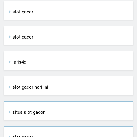
slot gacor
slot gacor
laris4d
slot gacor hari ini
situs slot gacor