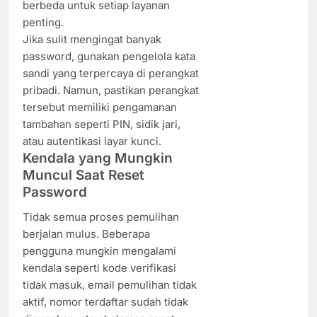
berbeda untuk setiap layanan
penting.
Jika sulit mengingat banyak
password, gunakan pengelola kata
sandi yang terpercaya di perangkat
pribadi. Namun, pastikan perangkat
tersebut memiliki pengamanan
tambahan seperti PIN, sidik jari,
atau autentikasi layar kunci.
Kendala yang Mungkin
Muncul Saat Reset
Password
Tidak semua proses pemulihan
berjalan mulus. Beberapa
pengguna mungkin mengalami
kendala seperti kode verifikasi
tidak masuk, email pemulihan tidak
aktif, nomor terdaftar sudah tidak