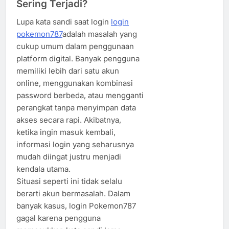
Sering Terjadi?
Lupa kata sandi saat login
login
pokemon787
adalah masalah yang
cukup umum dalam penggunaan
platform digital. Banyak pengguna
memiliki lebih dari satu akun
online, menggunakan kombinasi
password berbeda, atau mengganti
perangkat tanpa menyimpan data
akses secara rapi. Akibatnya,
ketika ingin masuk kembali,
informasi login yang seharusnya
mudah diingat justru menjadi
kendala utama.
Situasi seperti ini tidak selalu
berarti akun bermasalah. Dalam
banyak kasus, login Pokemon787
gagal karena pengguna