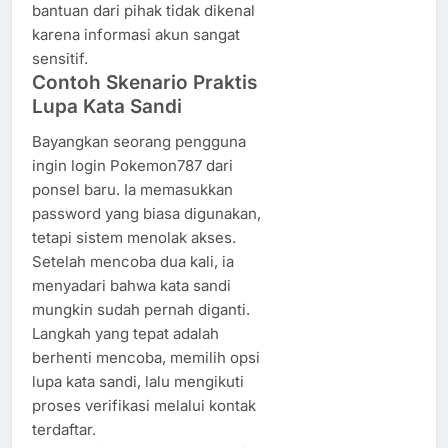
bantuan dari pihak tidak dikenal
karena informasi akun sangat
sensitif.
Contoh Skenario Praktis
Lupa Kata Sandi
Bayangkan seorang pengguna
ingin login Pokemon787 dari
ponsel baru. Ia memasukkan
password yang biasa digunakan,
tetapi sistem menolak akses.
Setelah mencoba dua kali, ia
menyadari bahwa kata sandi
mungkin sudah pernah diganti.
Langkah yang tepat adalah
berhenti mencoba, memilih opsi
lupa kata sandi, lalu mengikuti
proses verifikasi melalui kontak
terdaftar.