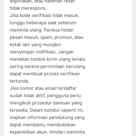
digunakan, atau halaman reset
tidak merespons.
Jika kode verifikasi tidak masuk,
tunggu beberapa saat sebelum
meminta ulang. Periksa folder
pesan masuk, spam, promosi, atau
kotak lain yang mungkin
menyimpan notifikasi. Jangan
menekan tombol kirim ulang terlalu
sering karena permintaan berulang
dapat membuat proses verifikasi
tertunda.
Jika nomor atau email terdaftar
sudah tidak aktif, pengguna perlu
mengikuti prosedur bantuan yang
tersedia. Dalam kondisi seperti ini,
siapkan informasi pendukung yang
dapat membantu membuktikan
kepemilikan akun. Hindari meminta