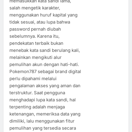
memasukkan kata sandi lama,
salah mengetik karakter,
menggunakan huruf kapital yang
tidak sesuai, atau lupa bahwa
password pernah diubah
sebelumnya. Karena itu,
pendekatan terbaik bukan
menebak kata sandi berulang kali,
melainkan mengikuti alur
pemulihan akun dengan hati-hati.
Pokemon787 sebagai brand digital
perlu dipahami melalui
pengalaman akses yang aman dan
terstruktur. Saat pengguna
menghadapi lupa kata sandi, hal
terpenting adalah menjaga
ketenangan, memeriksa data yang
dimiliki, lalu menggunakan fitur
pemulihan yang tersedia secara