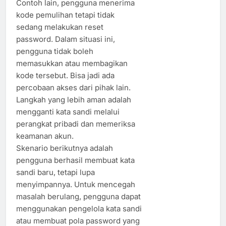
Contoh lain, pengguna menerima
kode pemulihan tetapi tidak
sedang melakukan reset
password. Dalam situasi ini,
pengguna tidak boleh
memasukkan atau membagikan
kode tersebut. Bisa jadi ada
percobaan akses dari pihak lain.
Langkah yang lebih aman adalah
mengganti kata sandi melalui
perangkat pribadi dan memeriksa
keamanan akun.
Skenario berikutnya adalah
pengguna berhasil membuat kata
sandi baru, tetapi lupa
menyimpannya. Untuk mencegah
masalah berulang, pengguna dapat
menggunakan pengelola kata sandi
atau membuat pola password yang