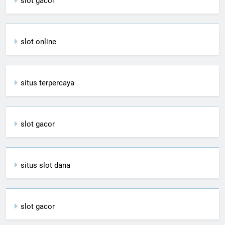
slot gacor
slot online
situs terpercaya
slot gacor
situs slot dana
slot gacor