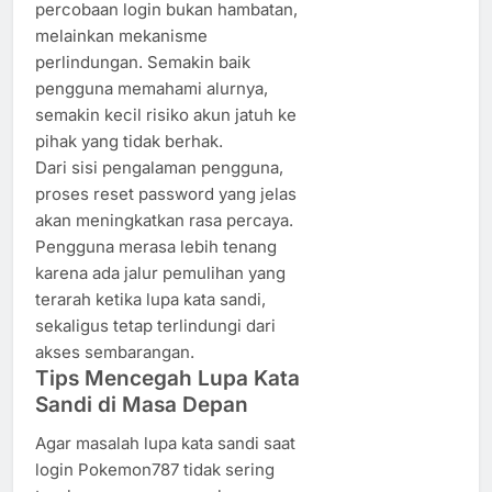
percobaan login bukan hambatan,
melainkan mekanisme
perlindungan. Semakin baik
pengguna memahami alurnya,
semakin kecil risiko akun jatuh ke
pihak yang tidak berhak.
Dari sisi pengalaman pengguna,
proses reset password yang jelas
akan meningkatkan rasa percaya.
Pengguna merasa lebih tenang
karena ada jalur pemulihan yang
terarah ketika lupa kata sandi,
sekaligus tetap terlindungi dari
akses sembarangan.
Tips Mencegah Lupa Kata
Sandi di Masa Depan
Agar masalah lupa kata sandi saat
login Pokemon787 tidak sering