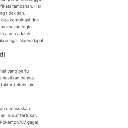
ikasi tambahan. Hal
ng tidak sah.
u dua kombinasi dan
emaksakan login
ih aman adalah
akun agar akses dapat
di
hal yang perlu
memastikan bahwa
aktor teknis lain.
udah dimasukkan
an, huruf tertukar,
n Pokemon787 gagal