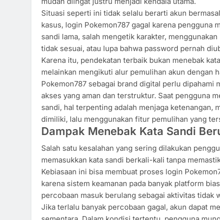
mudah diingat justru menjadi kendala utama.
Situasi seperti ini tidak selalu berarti akun bermas
kasus, login Pokemon787 gagal karena pengguna 
sandi lama, salah mengetik karakter, menggunakan 
tidak sesuai, atau lupa bahwa password pernah di
Karena itu, pendekatan terbaik bukan menebak kata 
melainkan mengikuti alur pemulihan akun dengan ha
Pokemon787 sebagai brand digital perlu dipahami 
akses yang aman dan terstruktur. Saat pengguna m
sandi, hal terpenting adalah menjaga ketenangan, 
dimiliki, lalu menggunakan fitur pemulihan yang ter
Dampak Menebak Kata Sandi Beru
Salah satu kesalahan yang sering dilakukan peng
memasukkan kata sandi berkali-kali tanpa memasti
Kebiasaan ini bisa membuat proses login Pokemon7
karena sistem keamanan pada banyak platform bia
percobaan masuk berulang sebagai aktivitas tidak w
Jika terlalu banyak percobaan gagal, akun dapat 
sementara. Dalam kondisi tertentu, pengguna mun