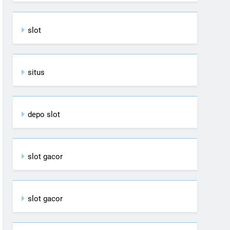
slot
situs
depo slot
slot gacor
slot gacor