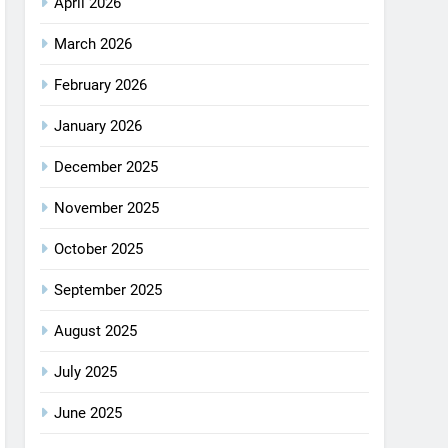
April 2026
March 2026
February 2026
January 2026
December 2025
November 2025
October 2025
September 2025
August 2025
July 2025
June 2025