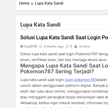
Home
Lupa Kata Sandi
Lupa Kata Sandi
Solusi Lupa Kata Sandi Saat Login 
0ed578f
3 Months Ago
0
16 Mins
Solusi lupa kata sandi saat login Pokemon787 den
aman, verifikasi jelas, dan tips menjaga akses akun
Mengapa Lupa Kata Sandi Saat Lo
Pokemon787 Sering Terjadi?
Lupa kata sandi saat login
login pokemon787
adalah
umum dalam penggunaan platform digital. Banyak 
lebih dari satu akun online, menggunakan kombina
atau mengganti perangkat tanpa menyimpan data ak
Akibatnya, ketika ingin masuk kembali, informasi l