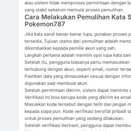
atau sistem tidak memproses permintaan dengan ba
yang stabil sebelum memulai proses pemulihan.
Cara Melakukan Pemulihan Kata 
Pokemon787
Jika kata sandi benar-benar lupa, gunakan proses 
tersedia. Tujuan utama dari pemulihan adalah mem
dikembalikan kepada pemilik akun yang sah.
Langkah pertama adalah memilih opsi lupa kata san
Setelah itu, pengguna biasanya perlu memasukkan 
terhubung dengan akun, seperti email, nomor terda
Pastikan data yang dimasukkan sesuai dengan info
digunakan saat membuat akun.
Setelah permintaan dikirim, sistem dapat meminta v
Verifikasi ini bisa berupa kode yang dikirim ke emai
Masukkan kode tersebut dengan teliti dan jangan
kepada siapa pun. Kode verifikasi bersifat pribadi
untuk proses pemulihan yang sedang dilakukan.
Setelah verifikasi berhasil, pengguna dapat membua