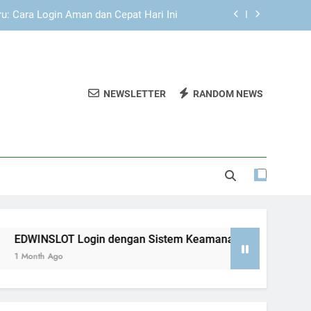
aru: Cara Login Aman dan Cepat Hari Ini
ang Mendukung Kenyamanan Pengguna
lot Tanpa Mengalami Hambatan Teknis
NEWSLETTER
RANDOM NEWS
t Halaman TIARA4D Login Bermasalah
aru: Cara Login Aman dan Cepat Hari Ini
ns SES.
ang Mendukung Kenyamanan Pengguna
lot Tanpa Mengalami Hambatan Teknis
T Login dengan Sistem Keamanan yang Mendukung Kenyam