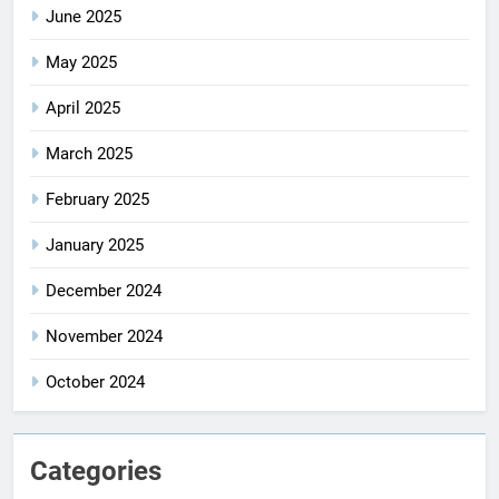
June 2025
May 2025
April 2025
March 2025
February 2025
January 2025
December 2024
November 2024
October 2024
Categories