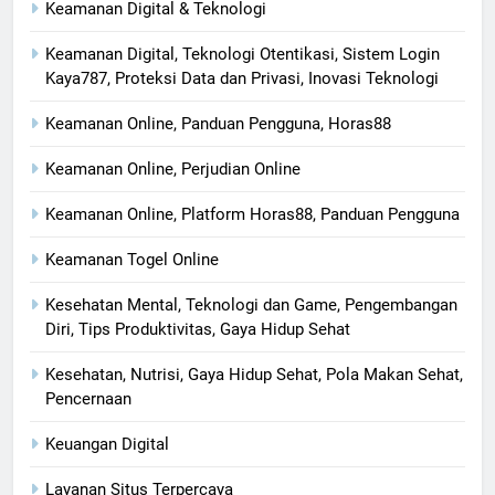
Keamanan Digital & Teknologi
Keamanan Digital, Teknologi Otentikasi, Sistem Login
Kaya787, Proteksi Data dan Privasi, Inovasi Teknologi
Keamanan Online, Panduan Pengguna, Horas88
Keamanan Online, Perjudian Online
Keamanan Online, Platform Horas88, Panduan Pengguna
Keamanan Togel Online
Kesehatan Mental, Teknologi dan Game, Pengembangan
Diri, Tips Produktivitas, Gaya Hidup Sehat
Kesehatan, Nutrisi, Gaya Hidup Sehat, Pola Makan Sehat,
Pencernaan
Keuangan Digital
Layanan Situs Terpercaya