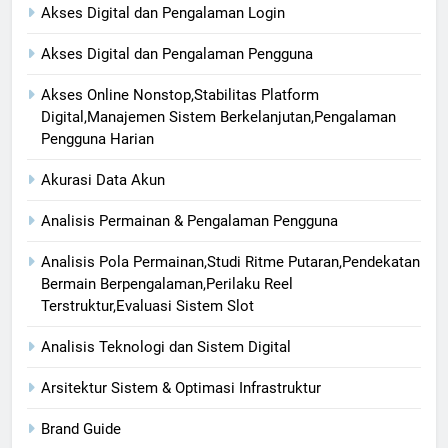
Akses Digital dan Pengalaman Login
Akses Digital dan Pengalaman Pengguna
Akses Online Nonstop,Stabilitas Platform
Digital,Manajemen Sistem Berkelanjutan,Pengalaman
Pengguna Harian
Akurasi Data Akun
Analisis Permainan & Pengalaman Pengguna
Analisis Pola Permainan,Studi Ritme Putaran,Pendekatan
Bermain Berpengalaman,Perilaku Reel
Terstruktur,Evaluasi Sistem Slot
Analisis Teknologi dan Sistem Digital
Arsitektur Sistem & Optimasi Infrastruktur
Brand Guide