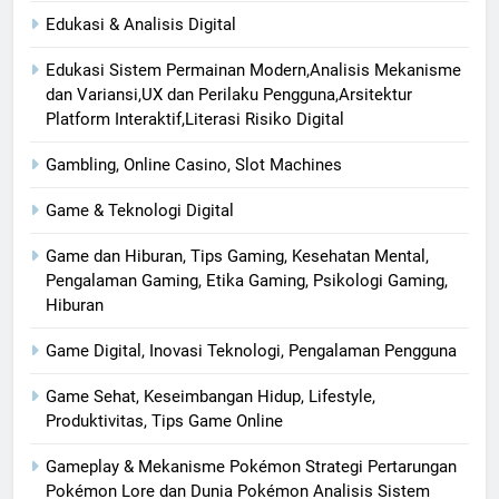
Edukasi & Analisis Digital
Edukasi Sistem Permainan Modern,Analisis Mekanisme
dan Variansi,UX dan Perilaku Pengguna,Arsitektur
Platform Interaktif,Literasi Risiko Digital
Gambling, Online Casino, Slot Machines
Game & Teknologi Digital
Game dan Hiburan, Tips Gaming, Kesehatan Mental,
Pengalaman Gaming, Etika Gaming, Psikologi Gaming,
Hiburan
Game Digital, Inovasi Teknologi, Pengalaman Pengguna
Game Sehat, Keseimbangan Hidup, Lifestyle,
Produktivitas, Tips Game Online
Gameplay & Mekanisme Pokémon Strategi Pertarungan
Pokémon Lore dan Dunia Pokémon Analisis Sistem