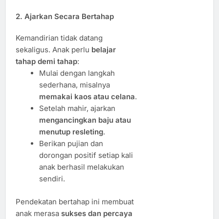
2. Ajarkan Secara Bertahap
Kemandirian tidak datang
sekaligus. Anak perlu
belajar
tahap demi tahap
:
Mulai dengan langkah
sederhana, misalnya
memakai kaos atau celana
.
Setelah mahir, ajarkan
mengancingkan baju atau
menutup resleting
.
Berikan pujian dan
dorongan positif setiap kali
anak berhasil melakukan
sendiri.
Pendekatan bertahap ini membuat
anak merasa
sukses dan percaya