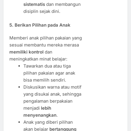
sistematis
dan membangun
disiplin sejak dini.
5. Berikan Pilihan pada Anak
Memberi anak pilihan pakaian yang
sesuai membantu mereka merasa
memiliki kontrol
dan
meningkatkan minat belajar:
Tawarkan dua atau tiga
pilihan pakaian agar anak
bisa memilih sendiri.
Diskusikan warna atau motif
yang disukai anak, sehingga
pengalaman berpakaian
menjadi
lebih
menyenangkan
.
Anak yang diberi pilihan
akan belajar
bertanggung