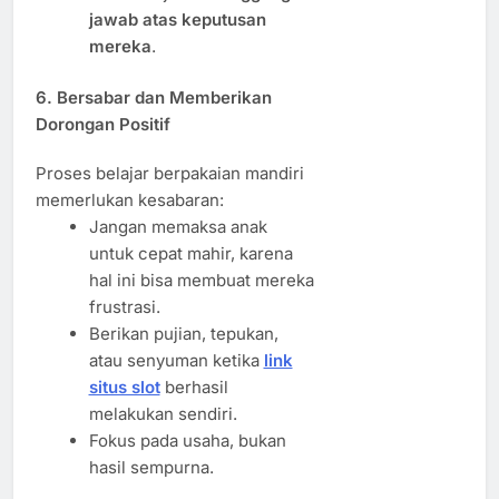
jawab atas keputusan
mereka
.
6. Bersabar dan Memberikan
Dorongan Positif
Proses belajar berpakaian mandiri
memerlukan kesabaran:
Jangan memaksa anak
untuk cepat mahir, karena
hal ini bisa membuat mereka
frustrasi.
Berikan pujian, tepukan,
atau senyuman ketika
link
situs slot
berhasil
melakukan sendiri.
Fokus pada usaha, bukan
hasil sempurna.