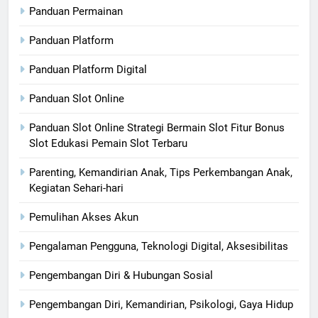
Panduan Permainan
Panduan Platform
Panduan Platform Digital
Panduan Slot Online
Panduan Slot Online Strategi Bermain Slot Fitur Bonus
Slot Edukasi Pemain Slot Terbaru
Parenting, Kemandirian Anak, Tips Perkembangan Anak,
Kegiatan Sehari-hari
Pemulihan Akses Akun
Pengalaman Pengguna, Teknologi Digital, Aksesibilitas
Pengembangan Diri & Hubungan Sosial
Pengembangan Diri, Kemandirian, Psikologi, Gaya Hidup