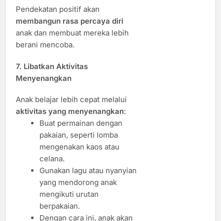
Pendekatan positif akan
membangun rasa percaya diri
anak dan membuat mereka lebih
berani mencoba.
7. Libatkan Aktivitas
Menyenangkan
Anak belajar lebih cepat melalui
aktivitas yang menyenangkan
:
Buat permainan dengan
pakaian, seperti lomba
mengenakan kaos atau
celana.
Gunakan lagu atau nyanyian
yang mendorong anak
mengikuti urutan
berpakaian.
Dengan cara ini, anak akan