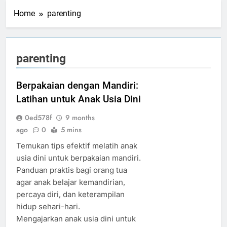
Home
parenting
parenting
Berpakaian dengan Mandiri:
Latihan untuk Anak Usia Dini
0ed578f
9 months
ago
0
5 mins
Temukan tips efektif melatih anak
usia dini untuk berpakaian mandiri.
Panduan praktis bagi orang tua
agar anak belajar kemandirian,
percaya diri, dan keterampilan
hidup sehari-hari.
Mengajarkan anak usia dini untuk