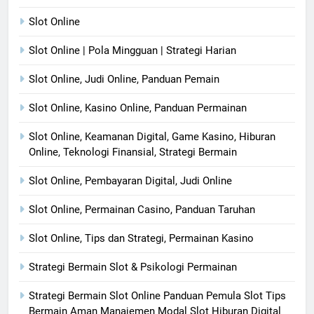
Slot Online
Slot Online | Pola Mingguan | Strategi Harian
Slot Online, Judi Online, Panduan Pemain
Slot Online, Kasino Online, Panduan Permainan
Slot Online, Keamanan Digital, Game Kasino, Hiburan
Online, Teknologi Finansial, Strategi Bermain
Slot Online, Pembayaran Digital, Judi Online
Slot Online, Permainan Casino, Panduan Taruhan
Slot Online, Tips dan Strategi, Permainan Kasino
Strategi Bermain Slot & Psikologi Permainan
Strategi Bermain Slot Online Panduan Pemula Slot Tips
Bermain Aman Manajemen Modal Slot Hiburan Digital