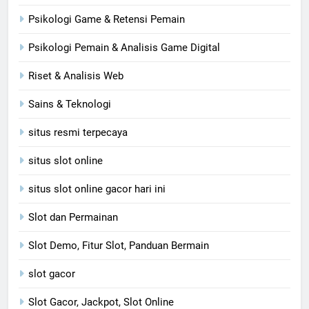
Psikologi Game & Retensi Pemain
Psikologi Pemain & Analisis Game Digital
Riset & Analisis Web
Sains & Teknologi
situs resmi terpecaya
situs slot online
situs slot online gacor hari ini
Slot dan Permainan
Slot Demo, Fitur Slot, Panduan Bermain
slot gacor
Slot Gacor, Jackpot, Slot Online