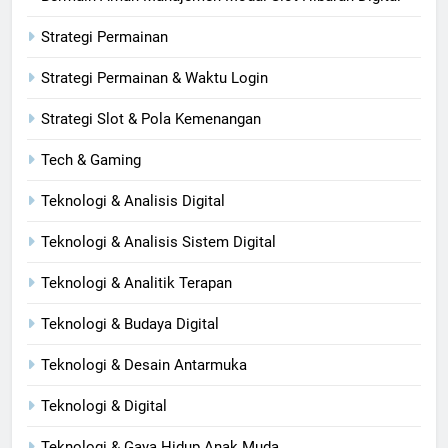
Strategi Permainan
Strategi Permainan & Waktu Login
Strategi Slot & Pola Kemenangan
Tech & Gaming
Teknologi & Analisis Digital
Teknologi & Analisis Sistem Digital
Teknologi & Analitik Terapan
Teknologi & Budaya Digital
Teknologi & Desain Antarmuka
Teknologi & Digital
Teknologi & Gaya Hidup Anak Muda