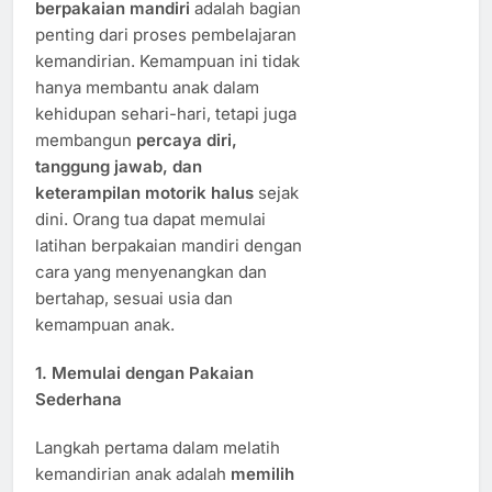
berpakaian mandiri
adalah bagian
penting dari proses pembelajaran
kemandirian. Kemampuan ini tidak
hanya membantu anak dalam
kehidupan sehari-hari, tetapi juga
membangun
percaya diri,
tanggung jawab, dan
keterampilan motorik halus
sejak
dini. Orang tua dapat memulai
latihan berpakaian mandiri dengan
cara yang menyenangkan dan
bertahap, sesuai usia dan
kemampuan anak.
1. Memulai dengan Pakaian
Sederhana
Langkah pertama dalam melatih
kemandirian anak adalah
memilih