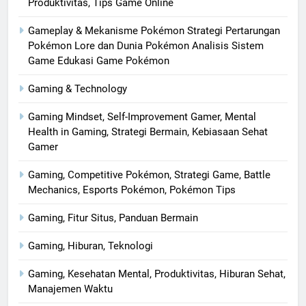
Produktivitas, Tips Game Online
Gameplay & Mekanisme Pokémon Strategi Pertarungan
Pokémon Lore dan Dunia Pokémon Analisis Sistem
Game Edukasi Game Pokémon
Gaming & Technology
Gaming Mindset, Self-Improvement Gamer, Mental
Health in Gaming, Strategi Bermain, Kebiasaan Sehat
Gamer
Gaming, Competitive Pokémon, Strategi Game, Battle
Mechanics, Esports Pokémon, Pokémon Tips
Gaming, Fitur Situs, Panduan Bermain
Gaming, Hiburan, Teknologi
Gaming, Kesehatan Mental, Produktivitas, Hiburan Sehat,
Manajemen Waktu