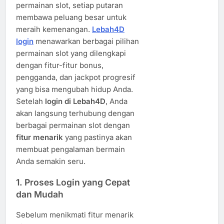
permainan slot, setiap putaran
membawa peluang besar untuk
meraih kemenangan.
Lebah4D
login
menawarkan berbagai pilihan
permainan slot yang dilengkapi
dengan fitur-fitur bonus,
pengganda, dan jackpot progresif
yang bisa mengubah hidup Anda.
Setelah
login di Lebah4D
, Anda
akan langsung terhubung dengan
berbagai permainan slot dengan
fitur menarik
yang pastinya akan
membuat pengalaman bermain
Anda semakin seru.
1.
Proses Login yang Cepat
dan Mudah
Sebelum menikmati fitur menarik