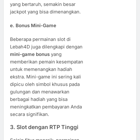
yang bertaruh, semakin besar
jackpot yang bisa dimenangkan.
e.
Bonus Mini-Game
Beberapa permainan slot di
Lebah4D juga dilengkapi dengan
mini-game bonus
yang
memberikan pemain kesempatan
untuk memenangkan hadiah
ekstra. Mini-game ini sering kali
dipicu oleh simbol khusus pada
gulungan dan menawarkan
berbagai hadiah yang bisa
meningkatkan pembayaran Anda
secara signifikan.
3.
Slot dengan RTP Tinggi