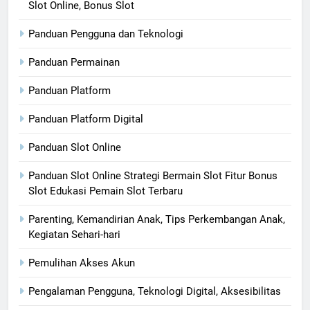
Slot Online, Bonus Slot
Panduan Pengguna dan Teknologi
Panduan Permainan
Panduan Platform
Panduan Platform Digital
Panduan Slot Online
Panduan Slot Online Strategi Bermain Slot Fitur Bonus
Slot Edukasi Pemain Slot Terbaru
Parenting, Kemandirian Anak, Tips Perkembangan Anak,
Kegiatan Sehari-hari
Pemulihan Akses Akun
Pengalaman Pengguna, Teknologi Digital, Aksesibilitas