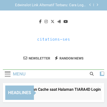
Skip
EDWINSLOT Login dengan Sistem Keamanan
to
yang Mendukung Kenyamanan Pengguna
content
Cara Login Edwinslot Tanpa Mengalami
Hambatan Teknis
Tips Membersihkan Cache saat Halaman
TIARA4D Login Bermasalah
Edwinslot Link Alternatif Terbaru: Cara Login
Aman dan Cepat Hari Ini
EDWINSLOT Login dengan Sistem Keamanan
yang Mendukung Kenyamanan Pengguna
Citations SES
Temukan Kutipan Dan Referensi Yang
Cara Login Edwinslot Tanpa Mengalami
NEWSLETTER
RANDOM NEWS
Hambatan Teknis
Relevan Untuk Studi SES Di Citations SES.
MENU
ps Membersihkan Cache saat Halaman TIARA4D Login Berma
HEADLINES
Month Ago