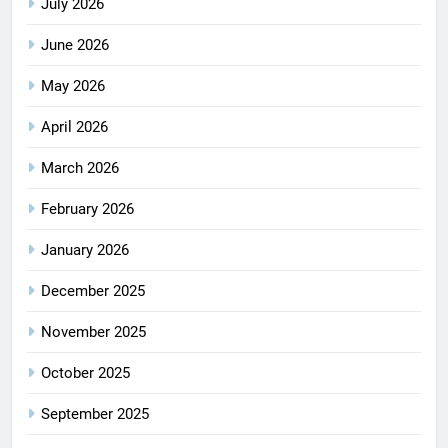
July 2026
June 2026
May 2026
April 2026
March 2026
February 2026
January 2026
December 2025
November 2025
October 2025
September 2025