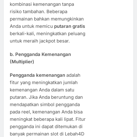
kombinasi kemenangan tanpa
risiko tambahan. Beberapa
permainan bahkan memungkinkan
Anda untuk memicu
putaran gratis
berkali-kali, meningkatkan peluang
untuk meraih jackpot besar.
b.
Pengganda Kemenangan
(Multiplier)
Pengganda kemenangan
adalah
fitur yang meningkatkan jumlah
kemenangan Anda dalam satu
putaran. Jika Anda beruntung dan
mendapatkan simbol pengganda
pada reel, kemenangan Anda bisa
meningkat beberapa kali lipat. Fitur
pengganda ini dapat ditemukan di
banyak permainan slot di Lebah4D