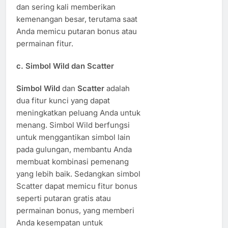
dan sering kali memberikan
kemenangan besar, terutama saat
Anda memicu putaran bonus atau
permainan fitur.
c.
Simbol Wild dan Scatter
Simbol Wild
dan
Scatter
adalah
dua fitur kunci yang dapat
meningkatkan peluang Anda untuk
menang. Simbol Wild berfungsi
untuk menggantikan simbol lain
pada gulungan, membantu Anda
membuat kombinasi pemenang
yang lebih baik. Sedangkan simbol
Scatter dapat memicu fitur bonus
seperti putaran gratis atau
permainan bonus, yang memberi
Anda kesempatan untuk