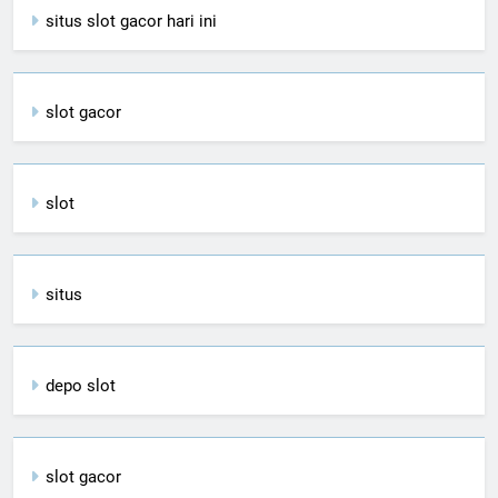
situs slot gacor hari ini
slot gacor
slot
situs
depo slot
slot gacor