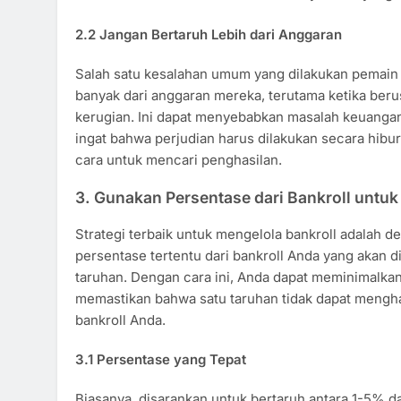
2.2
Jangan Bertaruh Lebih dari Anggaran
Salah satu kesalahan umum yang dilakukan pemain 
banyak dari anggaran mereka, terutama ketika ber
kerugian. Ini dapat menyebabkan masalah keuangan
ingat bahwa perjudian harus dilakukan secara hibu
cara untuk mencari penghasilan.
3.
Gunakan Persentase dari Bankroll untuk
Strategi terbaik untuk mengelola bankroll adalah 
persentase tertentu dari bankroll Anda yang akan d
taruhan. Dengan cara ini, Anda dapat meminimalkan
memastikan bahwa satu taruhan tidak dapat mengh
bankroll Anda.
3.1
Persentase yang Tepat
Biasanya, disarankan untuk bertaruh antara 1-5% dar