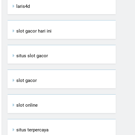
laris4d
slot gacor hari ini
situs slot gacor
slot gacor
slot online
situs terpercaya