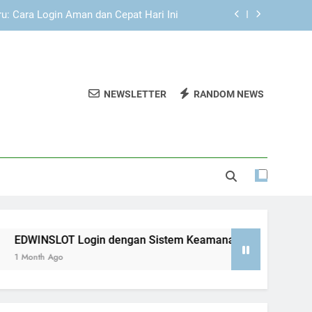
aru: Cara Login Aman dan Cepat Hari Ini
ang Mendukung Kenyamanan Pengguna
lot Tanpa Mengalami Hambatan Teknis
NEWSLETTER
RANDOM NEWS
t Halaman TIARA4D Login Bermasalah
aru: Cara Login Aman dan Cepat Hari Ini
ns SES.
ang Mendukung Kenyamanan Pengguna
lot Tanpa Mengalami Hambatan Teknis
T Login dengan Sistem Keamanan yang Mendukung Kenyam
o