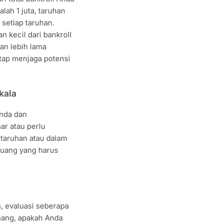
alah 1 juta, taruhan
 setiap taruhan.
 kecil dari bankroll
an lebih lama
tap menjaga potensi
kala
nda dan
ar atau perlu
taruhan atau dalam
 uang yang harus
, evaluasi seberapa
nang, apakah Anda