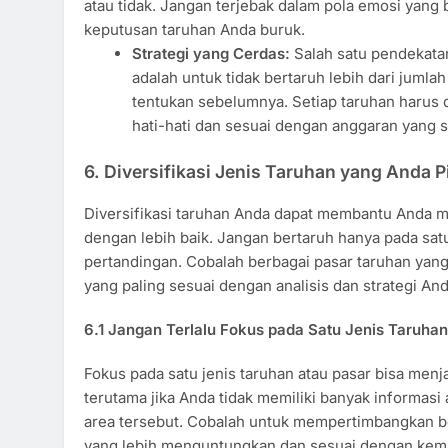
atau tidak. Jangan terjebak dalam pola emosi yang
keputusan taruhan Anda buruk.
Strategi yang Cerdas:
Salah satu pendekatan
adalah untuk tidak bertaruh lebih dari jumla
tentukan sebelumnya. Setiap taruhan harus 
hati-hati dan sesuai dengan anggaran yang s
6.
Diversifikasi Jenis Taruhan yang Anda Pi
Diversifikasi taruhan Anda dapat membantu Anda m
dengan lebih baik. Jangan bertaruh hanya pada satu
pertandingan. Cobalah berbagai pasar taruhan yang 
yang paling sesuai dengan analisis dan strategi And
6.1
Jangan Terlalu Fokus pada Satu Jenis Taruhan
Fokus pada satu jenis taruhan atau pasar bisa menja
terutama jika Anda tidak memiliki banyak informasi
area tersebut. Cobalah untuk mempertimbangkan be
yang lebih menguntungkan dan sesuai dengan ke