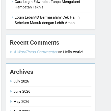
Cara Login Edwinslot Tanpa Mengalami
Hambatan Teknis
Login Lebah4D Bermasalah? Cek Hal Ini
Sebelum Masuk dengan Lebih Aman
Recent Comments
A WordPress Commenter
on
Hello world!
Archives
July 2026
June 2026
May 2026