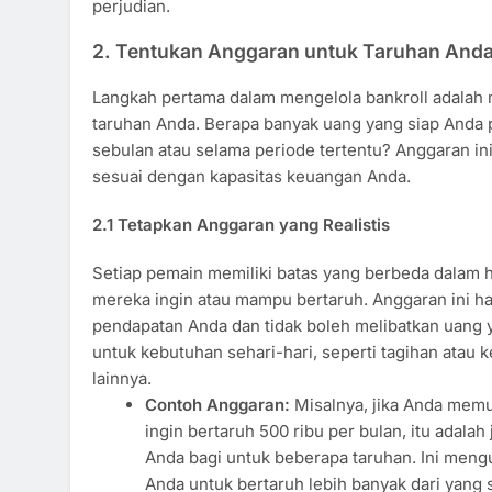
perjudian.
2.
Tentukan Anggaran untuk Taruhan And
Langkah pertama dalam mengelola bankroll adalah
taruhan Anda. Berapa banyak uang yang siap Anda 
sebulan atau selama periode tertentu? Anggaran ini 
sesuai dengan kapasitas keuangan Anda.
2.1
Tetapkan Anggaran yang Realistis
Setiap pemain memiliki batas yang berbeda dalam 
mereka ingin atau mampu bertaruh. Anggaran ini h
pendapatan Anda dan tidak boleh melibatkan uang
untuk kebutuhan sehari-hari, seperti tagihan atau 
lainnya.
Contoh Anggaran:
Misalnya, jika Anda mem
ingin bertaruh 500 ribu per bulan, itu adalah
Anda bagi untuk beberapa taruhan. Ini meng
Anda untuk bertaruh lebih banyak dari yang 