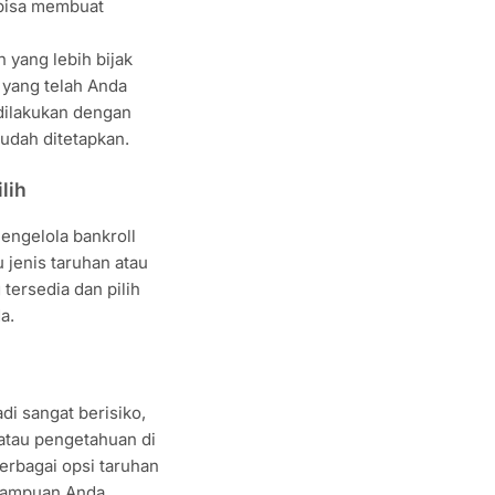
 bisa membuat
 yang lebih bijak
h yang telah Anda
dilakukan dengan
udah ditetapkan.
lih
engelola bankroll
 jenis taruhan atau
tersedia dan pilih
a.
di sangat berisiko,
 atau pengetahuan di
rbagai opsi taruhan
mampuan Anda.