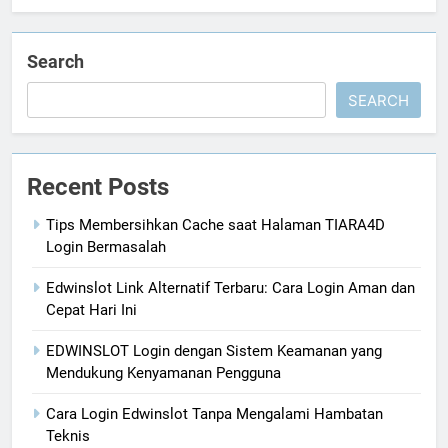
Search
SEARCH
Recent Posts
Tips Membersihkan Cache saat Halaman TIARA4D
Login Bermasalah
Edwinslot Link Alternatif Terbaru: Cara Login Aman dan
Cepat Hari Ini
EDWINSLOT Login dengan Sistem Keamanan yang
Mendukung Kenyamanan Pengguna
Cara Login Edwinslot Tanpa Mengalami Hambatan
Teknis