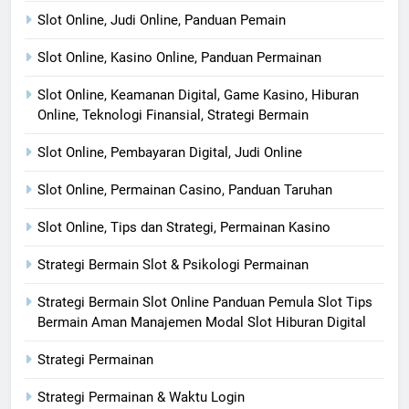
Slot Online, Judi Online, Panduan Pemain
Slot Online, Kasino Online, Panduan Permainan
Slot Online, Keamanan Digital, Game Kasino, Hiburan
Online, Teknologi Finansial, Strategi Bermain
Slot Online, Pembayaran Digital, Judi Online
Slot Online, Permainan Casino, Panduan Taruhan
Slot Online, Tips dan Strategi, Permainan Kasino
Strategi Bermain Slot & Psikologi Permainan
Strategi Bermain Slot Online Panduan Pemula Slot Tips
Bermain Aman Manajemen Modal Slot Hiburan Digital
Strategi Permainan
Strategi Permainan & Waktu Login