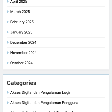
April 2025
March 2025
February 2025
January 2025
December 2024
November 2024
October 2024
Categories
Akses Digital dan Pengalaman Login
Akses Digital dan Pengalaman Pengguna