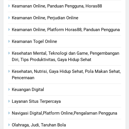
Keamanan Online, Panduan Pengguna, Horas88
Keamanan Online, Perjudian Online
Keamanan Online, Platform Horas88, Panduan Pengguna
Keamanan Togel Online
Kesehatan Mental, Teknologi dan Game, Pengembangan
Diri, Tips Produktivitas, Gaya Hidup Sehat
Kesehatan, Nutrisi, Gaya Hidup Sehat, Pola Makan Sehat,
Pencernaan
Keuangan Digital
Layanan Situs Terpercaya
Navigasi Digital,Platform Online,Pengalaman Pengguna
Olahraga, Judi, Taruhan Bola