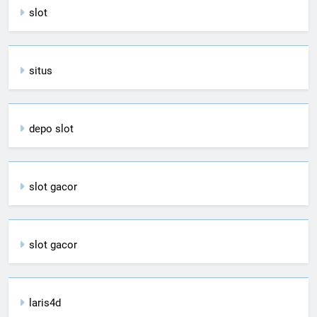
slot
situs
depo slot
slot gacor
slot gacor
laris4d