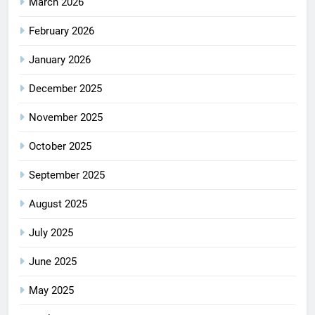
March 2026
February 2026
January 2026
December 2025
November 2025
October 2025
September 2025
August 2025
July 2025
June 2025
May 2025