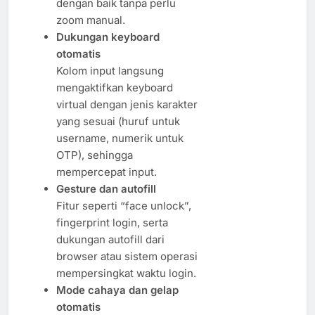
dengan baik tanpa perlu
zoom manual.
Dukungan keyboard
otomatis
Kolom input langsung
mengaktifkan keyboard
virtual dengan jenis karakter
yang sesuai (huruf untuk
username, numerik untuk
OTP), sehingga
mempercepat input.
Gesture dan autofill
Fitur seperti “face unlock”,
fingerprint login, serta
dukungan autofill dari
browser atau sistem operasi
mempersingkat waktu login.
Mode cahaya dan gelap
otomatis