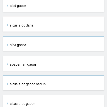
slot gacor
situs slot dana
slot gacor
spaceman gacor
situs slot gacor hari ini
situs slot gacor