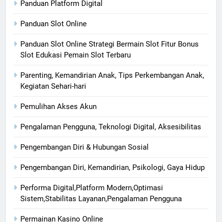
Panduan Platform Digital
Panduan Slot Online
Panduan Slot Online Strategi Bermain Slot Fitur Bonus
Slot Edukasi Pemain Slot Terbaru
Parenting, Kemandirian Anak, Tips Perkembangan Anak,
Kegiatan Sehari-hari
Pemulihan Akses Akun
Pengalaman Pengguna, Teknologi Digital, Aksesibilitas
Pengembangan Diri & Hubungan Sosial
Pengembangan Diri, Kemandirian, Psikologi, Gaya Hidup
Performa Digital,Platform Modern,Optimasi
Sistem,Stabilitas Layanan,Pengalaman Pengguna
Permainan Kasino Online