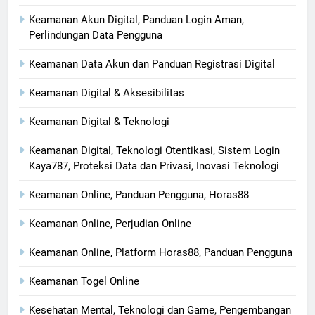
Keamanan Akun Digital, Panduan Login Aman,
Perlindungan Data Pengguna
Keamanan Data Akun dan Panduan Registrasi Digital
Keamanan Digital & Aksesibilitas
Keamanan Digital & Teknologi
Keamanan Digital, Teknologi Otentikasi, Sistem Login
Kaya787, Proteksi Data dan Privasi, Inovasi Teknologi
Keamanan Online, Panduan Pengguna, Horas88
Keamanan Online, Perjudian Online
Keamanan Online, Platform Horas88, Panduan Pengguna
Keamanan Togel Online
Kesehatan Mental, Teknologi dan Game, Pengembangan