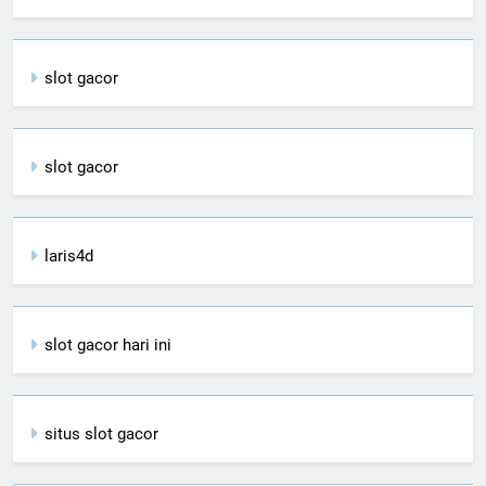
slot gacor
slot gacor
laris4d
slot gacor hari ini
situs slot gacor