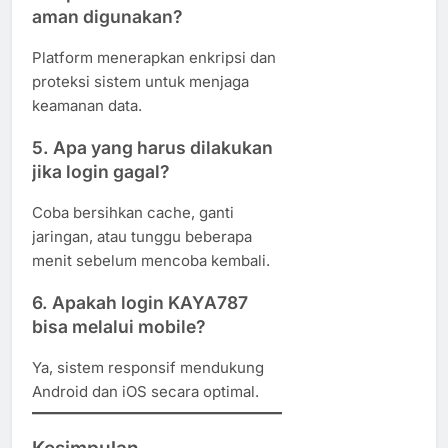
aman digunakan?
Platform menerapkan enkripsi dan
proteksi sistem untuk menjaga
keamanan data.
5. Apa yang harus dilakukan
jika login gagal?
Coba bersihkan cache, ganti
jaringan, atau tunggu beberapa
menit sebelum mencoba kembali.
6. Apakah login KAYA787
bisa melalui mobile?
Ya, sistem responsif mendukung
Android dan iOS secara optimal.