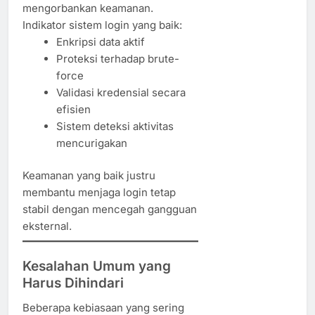
mengorbankan keamanan.
Indikator sistem login yang baik:
Enkripsi data aktif
Proteksi terhadap brute-
force
Validasi kredensial secara
efisien
Sistem deteksi aktivitas
mencurigakan
Keamanan yang baik justru
membantu menjaga login tetap
stabil dengan mencegah gangguan
eksternal.
Kesalahan Umum yang
Harus Dihindari
Beberapa kebiasaan yang sering