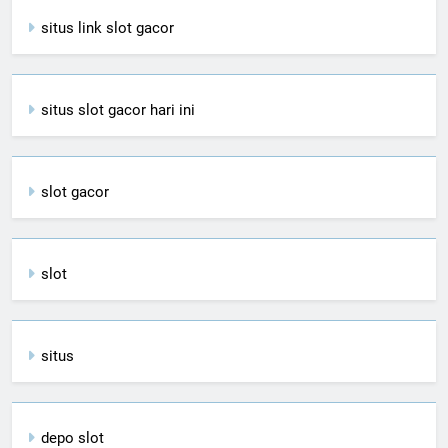
situs link slot gacor
situs slot gacor hari ini
slot gacor
slot
situs
depo slot