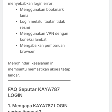
menyebabkan login error:
Menggunakan bookmark
lama
Login melalui tautan tidak
resmi
Menggunakan VPN dengan
koneksi lambat
Mengabaikan pembaruan
browser
Menghindari kesalahan ini
membantu memastikan akses tetap
lancar.
FAQ Seputar KAYA787
LOGIN
1. Mengapa KAYA787 LOGIN
sering timeout?