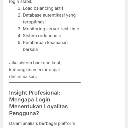
login stabil:
Load balancing aktif
Database autentikasi yang
teroptimasi
Monitoring server real-time
Sistem redundansi
Pembaruan keamanan
berkala
Jika sistem backend kuat,
kemungkinan error dapat
diminimalkan.
Insight Profesional:
Mengapa Login
Menentukan Loyalitas
Pengguna?
Dalam analisis berbagai platform