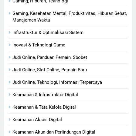
Gaming, Hiburan, Teknologi
Gaming, Kesehatan Mental, Produktivitas, Hiburan Sehat,
Manajemen Waktu
Infrastruktur & Optimalisasi Sistem
Inovasi & Teknologi Game
Judi Online, Panduan Pemain, Sbobet
Judi Online, Slot Online, Pemain Baru
Judi Online, Teknologi, Informasi Terpercaya
Keamanan & Infrastruktur Digital
Keamanan & Tata Kelola Digital
Keamanan Akses Digital
Keamanan Akun dan Perlindungan Digital