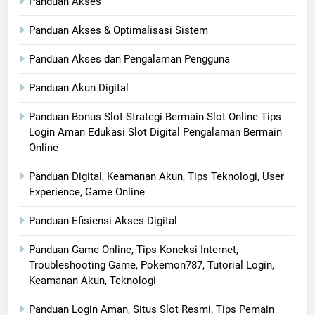
Panduan Akses
Panduan Akses & Optimalisasi Sistem
Panduan Akses dan Pengalaman Pengguna
Panduan Akun Digital
Panduan Bonus Slot Strategi Bermain Slot Online Tips
Login Aman Edukasi Slot Digital Pengalaman Bermain
Online
Panduan Digital, Keamanan Akun, Tips Teknologi, User
Experience, Game Online
Panduan Efisiensi Akses Digital
Panduan Game Online, Tips Koneksi Internet,
Troubleshooting Game, Pokemon787, Tutorial Login,
Keamanan Akun, Teknologi
Panduan Login Aman, Situs Slot Resmi, Tips Pemain