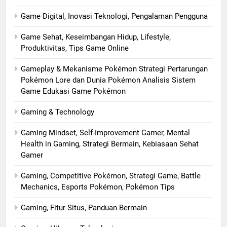
Game Digital, Inovasi Teknologi, Pengalaman Pengguna
Game Sehat, Keseimbangan Hidup, Lifestyle,
Produktivitas, Tips Game Online
Gameplay & Mekanisme Pokémon Strategi Pertarungan
Pokémon Lore dan Dunia Pokémon Analisis Sistem
Game Edukasi Game Pokémon
Gaming & Technology
Gaming Mindset, Self-Improvement Gamer, Mental
Health in Gaming, Strategi Bermain, Kebiasaan Sehat
Gamer
Gaming, Competitive Pokémon, Strategi Game, Battle
Mechanics, Esports Pokémon, Pokémon Tips
Gaming, Fitur Situs, Panduan Bermain