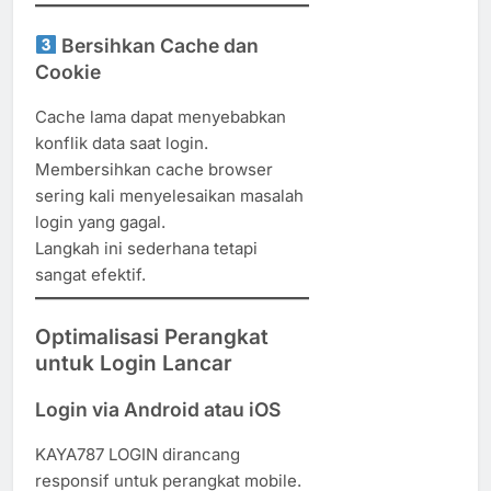
Bersihkan Cache dan
Cookie
Cache lama dapat menyebabkan
konflik data saat login.
Membersihkan cache browser
sering kali menyelesaikan masalah
login yang gagal.
Langkah ini sederhana tetapi
sangat efektif.
Optimalisasi Perangkat
untuk Login Lancar
Login via Android atau iOS
KAYA787 LOGIN dirancang
responsif untuk perangkat mobile.