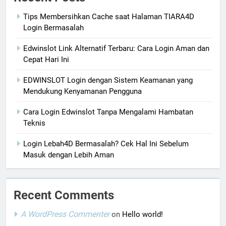
Tips Membersihkan Cache saat Halaman TIARA4D
Login Bermasalah
Edwinslot Link Alternatif Terbaru: Cara Login Aman dan
Cepat Hari Ini
EDWINSLOT Login dengan Sistem Keamanan yang
Mendukung Kenyamanan Pengguna
Cara Login Edwinslot Tanpa Mengalami Hambatan
Teknis
Login Lebah4D Bermasalah? Cek Hal Ini Sebelum
Masuk dengan Lebih Aman
Recent Comments
A WordPress Commenter
on
Hello world!