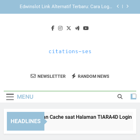
Skip
EDWINSLOT Login dengan Sistem Keamanan
to
yang Mendukung Kenyamanan Pengguna
content
Cara Login Edwinslot Tanpa Mengalami
Hambatan Teknis
Tips Membersihkan Cache saat Halaman
TIARA4D Login Bermasalah
Edwinslot Link Alternatif Terbaru: Cara Login
Aman dan Cepat Hari Ini
EDWINSLOT Login dengan Sistem Keamanan
yang Mendukung Kenyamanan Pengguna
Citations SES
Temukan Kutipan Dan Referensi Yang
Cara Login Edwinslot Tanpa Mengalami
NEWSLETTER
RANDOM NEWS
Hambatan Teknis
Relevan Untuk Studi SES Di Citations SES.
MENU
ps Membersihkan Cache saat Halaman TIARA4D Login Berma
HEADLINES
Month Ago