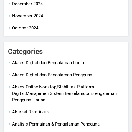
December 2024
November 2024
October 2024
Categories
Akses Digital dan Pengalaman Login
Akses Digital dan Pengalaman Pengguna
Akses Online Nonstop,Stabilitas Platform
Digital,Manajemen Sistem Berkelanjutan,Pengalaman
Pengguna Harian
Akurasi Data Akun
Analisis Permainan & Pengalaman Pengguna