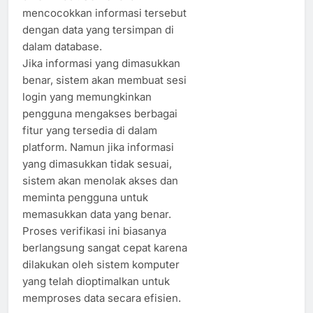
mencocokkan informasi tersebut
dengan data yang tersimpan di
dalam database.
Jika informasi yang dimasukkan
benar, sistem akan membuat sesi
login yang memungkinkan
pengguna mengakses berbagai
fitur yang tersedia di dalam
platform. Namun jika informasi
yang dimasukkan tidak sesuai,
sistem akan menolak akses dan
meminta pengguna untuk
memasukkan data yang benar.
Proses verifikasi ini biasanya
berlangsung sangat cepat karena
dilakukan oleh sistem komputer
yang telah dioptimalkan untuk
memproses data secara efisien.