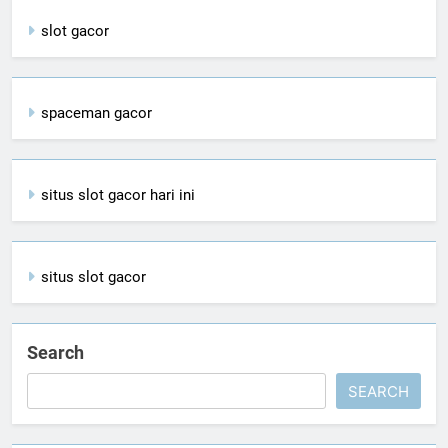
slot gacor
spaceman gacor
situs slot gacor hari ini
situs slot gacor
Search
SEARCH