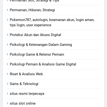
Permainan Slot, Strategi & Tips
Permainan, Hiburan, Strategi
Pokemon787, autologin, keamanan akun, login aman,
tips login, user experience
Proteksi Akun dan Akses Digital
Psikologi & Ketenangan Dalam Gaming
Psikologi Game & Retensi Pemain
Psikologi Pemain & Analisis Game Digital
Riset & Analisis Web
Sains & Teknologi
situs resmi terpecaya
situs slot online