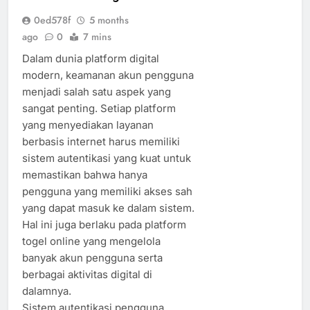
0ed578f
5 months
ago
0
7 mins
Dalam dunia platform digital
modern, keamanan akun pengguna
menjadi salah satu aspek yang
sangat penting. Setiap platform
yang menyediakan layanan
berbasis internet harus memiliki
sistem autentikasi yang kuat untuk
memastikan bahwa hanya
pengguna yang memiliki akses sah
yang dapat masuk ke dalam sistem.
Hal ini juga berlaku pada platform
togel online yang mengelola
banyak akun pengguna serta
berbagai aktivitas digital di
dalamnya.
Sistem autentikasi pengguna