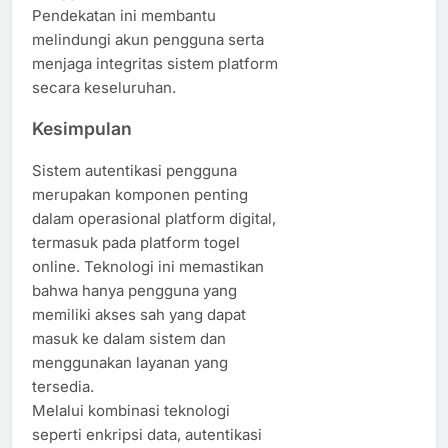
Pendekatan ini membantu
melindungi akun pengguna serta
menjaga integritas sistem platform
secara keseluruhan.
Kesimpulan
Sistem autentikasi pengguna
merupakan komponen penting
dalam operasional platform digital,
termasuk pada platform togel
online. Teknologi ini memastikan
bahwa hanya pengguna yang
memiliki akses sah yang dapat
masuk ke dalam sistem dan
menggunakan layanan yang
tersedia.
Melalui kombinasi teknologi
seperti enkripsi data, autentikasi