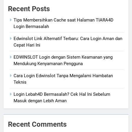
Recent Posts
Tips Membersihkan Cache saat Halaman TIARA4D
Login Bermasalah
Edwinslot Link Alternatif Terbaru: Cara Login Aman dan
Cepat Hari Ini
EDWINSLOT Login dengan Sistem Keamanan yang
Mendukung Kenyamanan Pengguna
Cara Login Edwinslot Tanpa Mengalami Hambatan
Teknis
Login Lebah4D Bermasalah? Cek Hal Ini Sebelum
Masuk dengan Lebih Aman
Recent Comments