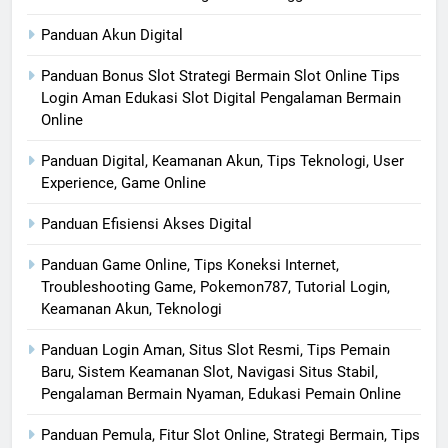
Panduan Akun Digital
Panduan Bonus Slot Strategi Bermain Slot Online Tips
Login Aman Edukasi Slot Digital Pengalaman Bermain
Online
Panduan Digital, Keamanan Akun, Tips Teknologi, User
Experience, Game Online
Panduan Efisiensi Akses Digital
Panduan Game Online, Tips Koneksi Internet,
Troubleshooting Game, Pokemon787, Tutorial Login,
Keamanan Akun, Teknologi
Panduan Login Aman, Situs Slot Resmi, Tips Pemain
Baru, Sistem Keamanan Slot, Navigasi Situs Stabil,
Pengalaman Bermain Nyaman, Edukasi Pemain Online
Panduan Pemula, Fitur Slot Online, Strategi Bermain, Tips