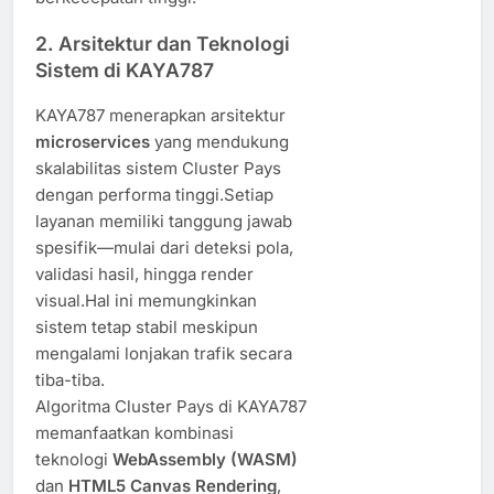
2. Arsitektur dan Teknologi
Sistem di KAYA787
KAYA787 menerapkan arsitektur
microservices
yang mendukung
skalabilitas sistem Cluster Pays
dengan performa tinggi.Setiap
layanan memiliki tanggung jawab
spesifik—mulai dari deteksi pola,
validasi hasil, hingga render
visual.Hal ini memungkinkan
sistem tetap stabil meskipun
mengalami lonjakan trafik secara
tiba-tiba.
Algoritma Cluster Pays di KAYA787
memanfaatkan kombinasi
teknologi
WebAssembly (WASM)
dan
HTML5 Canvas Rendering
,