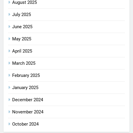
August 2025
July 2025
June 2025
May 2025
April 2025
March 2025
February 2025
January 2025
December 2024
November 2024
October 2024