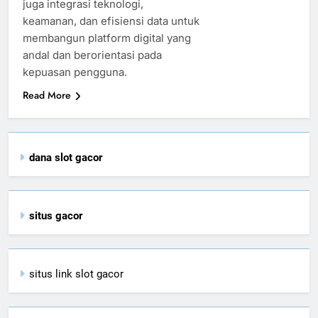
juga integrasi teknologi,
keamanan, dan efisiensi data untuk
membangun platform digital yang
andal dan berorientasi pada
kepuasan pengguna.
Read More
dana slot gacor
situs gacor
situs link slot gacor