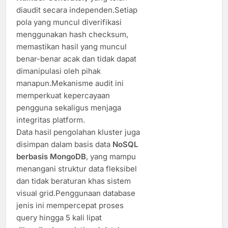
diaudit secara independen.Setiap
pola yang muncul diverifikasi
menggunakan hash checksum,
memastikan hasil yang muncul
benar-benar acak dan tidak dapat
dimanipulasi oleh pihak
manapun.Mekanisme audit ini
memperkuat kepercayaan
pengguna sekaligus menjaga
integritas platform.
Data hasil pengolahan kluster juga
disimpan dalam basis data
NoSQL
berbasis MongoDB
, yang mampu
menangani struktur data fleksibel
dan tidak beraturan khas sistem
visual grid.Penggunaan database
jenis ini mempercepat proses
query hingga 5 kali lipat