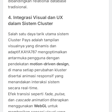
dibandingkan relational database
tradisional.
4. Integrasi Visual dan UX
dalam Sistem Cluster
Salah satu daya tarik utama sistem
Cluster Pays adalah tampilan
visualnya yang dinamis dan
adaptif.KAYA787 mengoptimalkan
antarmuka pengguna dengan
pendekatan
motion-driven design
,
di mana setiap perubahan kluster
disertai animasi responsif yang
menandakan interaksi sistem
secara real-time.
Efek transisi seperti
fade
,
pulse
,
dan
cascade animation
diterapkan
menggunakan
WebGL
untuk
memberikan sensasi visual yang