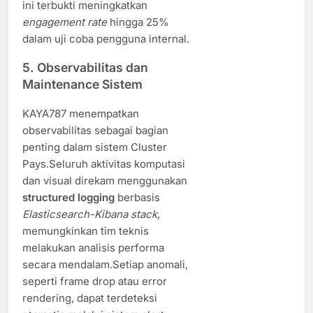
ini terbukti meningkatkan
engagement rate
hingga 25%
dalam uji coba pengguna internal.
5. Observabilitas dan
Maintenance Sistem
KAYA787 menempatkan
observabilitas sebagai bagian
penting dalam sistem Cluster
Pays.Seluruh aktivitas komputasi
dan visual direkam menggunakan
structured logging
berbasis
Elasticsearch-Kibana stack
,
memungkinkan tim teknis
melakukan analisis performa
secara mendalam.Setiap anomali,
seperti frame drop atau error
rendering, dapat terdeteksi