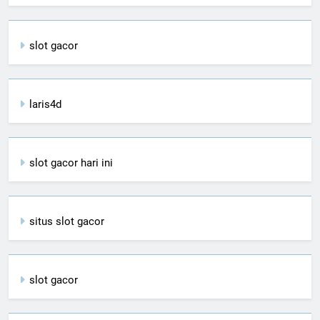
slot gacor
laris4d
slot gacor hari ini
situs slot gacor
slot gacor