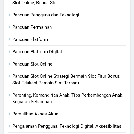
Slot Online, Bonus Slot
Panduan Pengguna dan Teknologi
Panduan Permainan
Panduan Platform
Panduan Platform Digital
Panduan Slot Online
Panduan Slot Online Strategi Bermain Slot Fitur Bonus
Slot Edukasi Pemain Slot Terbaru
Parenting, Kemandirian Anak, Tips Perkembangan Anak,
Kegiatan Sehari-hari
Pemulihan Akses Akun
Pengalaman Pengguna, Teknologi Digital, Aksesibilitas