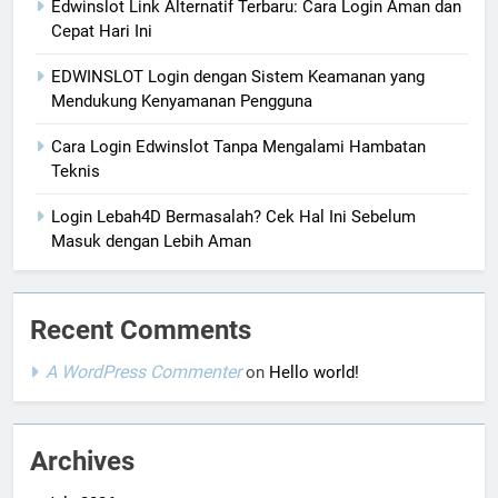
Edwinslot Link Alternatif Terbaru: Cara Login Aman dan
Cepat Hari Ini
EDWINSLOT Login dengan Sistem Keamanan yang
Mendukung Kenyamanan Pengguna
Cara Login Edwinslot Tanpa Mengalami Hambatan
Teknis
Login Lebah4D Bermasalah? Cek Hal Ini Sebelum
Masuk dengan Lebih Aman
Recent Comments
A WordPress Commenter
on
Hello world!
Archives