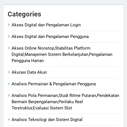
Categories
Akses Digital dan Pengalaman Login
Akses Digital dan Pengalaman Pengguna
Akses Online Nonstop,Stabilitas Platform
Digital,Manajemen Sistem Berkelanjutan,Pengalaman
Pengguna Harian
Akurasi Data Akun
Analisis Permainan & Pengalaman Pengguna
Analisis Pola Permainan,Studi Ritme Putaran,Pendekatan
Bermain Berpengalaman,Perilaku Reel
Terstruktur,Evaluasi Sistem Slot
Analisis Teknologi dan Sistem Digital