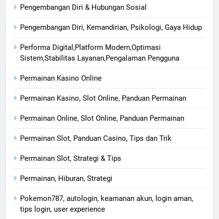
Pengembangan Diri & Hubungan Sosial
Pengembangan Diri, Kemandirian, Psikologi, Gaya Hidup
Performa Digital,Platform Modern,Optimasi
Sistem,Stabilitas Layanan,Pengalaman Pengguna
Permainan Kasino Online
Permainan Kasino, Slot Online, Panduan Permainan
Permainan Online, Slot Online, Panduan Permainan
Permainan Slot, Panduan Casino, Tips dan Trik
Permainan Slot, Strategi & Tips
Permainan, Hiburan, Strategi
Pokemon787, autologin, keamanan akun, login aman,
tips login, user experience