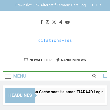
Skip
EDWINSLOT Login dengan Sistem Keamanan
to
yang Mendukung Kenyamanan Pengguna
content
Cara Login Edwinslot Tanpa Mengalami
Hambatan Teknis
Tips Membersihkan Cache saat Halaman
TIARA4D Login Bermasalah
Edwinslot Link Alternatif Terbaru: Cara Login
Aman dan Cepat Hari Ini
EDWINSLOT Login dengan Sistem Keamanan
yang Mendukung Kenyamanan Pengguna
Citations SES
Temukan Kutipan Dan Referensi Yang
Cara Login Edwinslot Tanpa Mengalami
NEWSLETTER
RANDOM NEWS
Hambatan Teknis
Relevan Untuk Studi SES Di Citations SES.
MENU
ps Membersihkan Cache saat Halaman TIARA4D Login Berma
HEADLINES
Weeks Ago