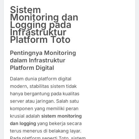
Sistem
Monitoring dan
Logging pada
Infrastruktur
Platform Toto
Pentingnya Monitoring
dalam Infrastruktur
Platform Digital
Dalam dunia platform digital
modern, stabilitas sistem tidak
hanya bergantung pada kualitas
server atau jaringan. Salah satu
komponen yang memiliki peran
krusial adalah
sistem monitoring
dan logging
yang bekerja secara
terus menerus di belakang layar.
Pada platform seperti Toto, sistem