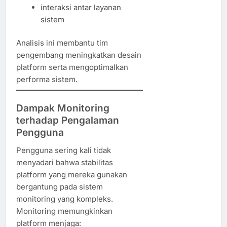
interaksi antar layanan
sistem
Analisis ini membantu tim
pengembang meningkatkan desain
platform serta mengoptimalkan
performa sistem.
Dampak Monitoring
terhadap Pengalaman
Pengguna
Pengguna sering kali tidak
menyadari bahwa stabilitas
platform yang mereka gunakan
bergantung pada sistem
monitoring yang kompleks.
Monitoring memungkinkan
platform menjaga: