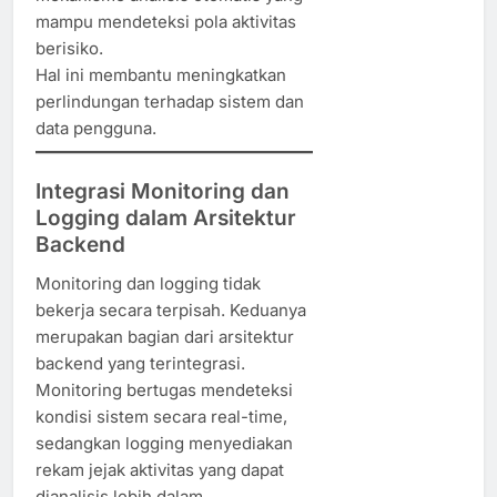
mampu mendeteksi pola aktivitas
berisiko.
Hal ini membantu meningkatkan
perlindungan terhadap sistem dan
data pengguna.
Integrasi Monitoring dan
Logging dalam Arsitektur
Backend
Monitoring dan logging tidak
bekerja secara terpisah. Keduanya
merupakan bagian dari arsitektur
backend yang terintegrasi.
Monitoring bertugas mendeteksi
kondisi sistem secara real-time,
sedangkan logging menyediakan
rekam jejak aktivitas yang dapat
dianalisis lebih dalam.