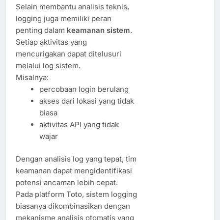
Selain membantu analisis teknis,
logging juga memiliki peran
penting dalam
keamanan sistem
.
Setiap aktivitas yang
mencurigakan dapat ditelusuri
melalui log sistem.
Misalnya:
percobaan login berulang
akses dari lokasi yang tidak
biasa
aktivitas API yang tidak
wajar
Dengan analisis log yang tepat, tim
keamanan dapat mengidentifikasi
potensi ancaman lebih cepat.
Pada platform Toto, sistem logging
biasanya dikombinasikan dengan
mekanisme analisis otomatis yang