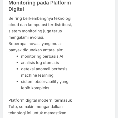
Monitoring pada Platform
Digital
Seiring berkembangnya teknologi
cloud dan komputasi terdistribusi,
sistem monitoring juga terus
mengalami evolusi.
Beberapa inovasi yang mulai
banyak digunakan antara lain:
monitoring berbasis AI
analisis log otomatis
deteksi anomali berbasis
machine learning
sistem observability yang
lebih kompleks
Platform digital modern, termasuk
Toto, semakin mengandalkan
teknologi ini untuk memastikan