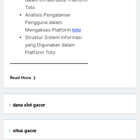
Toto
Analisis Pengalaman
Pengguna dalam
Mengakses Platform
toto
Struktur Sistem Informasi
yang Digunakan dalam
Platform Toto
Read More
dana slot gacor
situs gacor