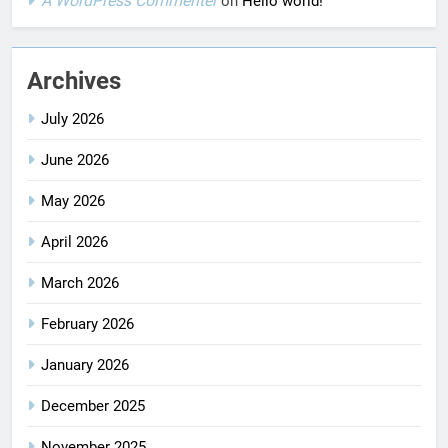
A WordPress Commenter
on
Hello world!
Archives
July 2026
June 2026
May 2026
April 2026
March 2026
February 2026
January 2026
December 2025
November 2025