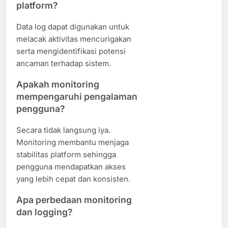
platform?
Data log dapat digunakan untuk
melacak aktivitas mencurigakan
serta mengidentifikasi potensi
ancaman terhadap sistem.
Apakah monitoring
mempengaruhi pengalaman
pengguna?
Secara tidak langsung iya.
Monitoring membantu menjaga
stabilitas platform sehingga
pengguna mendapatkan akses
yang lebih cepat dan konsisten.
Apa perbedaan monitoring
dan logging?