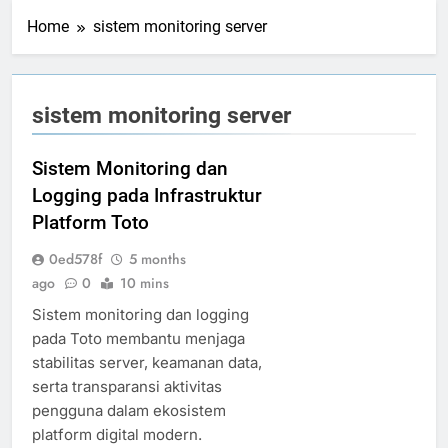
Home
sistem monitoring server
sistem monitoring server
Sistem Monitoring dan
Logging pada Infrastruktur
Platform Toto
0ed578f
5 months
ago
0
10 mins
Sistem monitoring dan logging
pada Toto membantu menjaga
stabilitas server, keamanan data,
serta transparansi aktivitas
pengguna dalam ekosistem
platform digital modern.