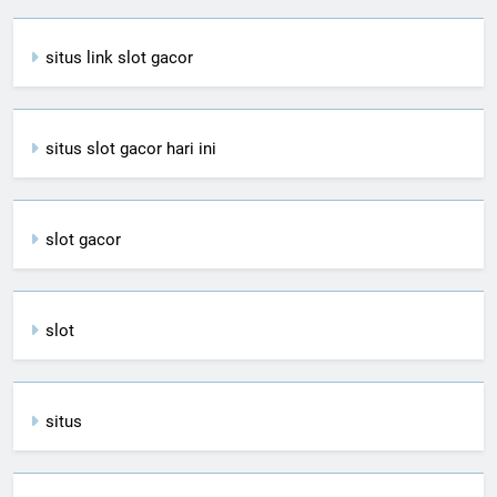
situs link slot gacor
situs slot gacor hari ini
slot gacor
slot
situs