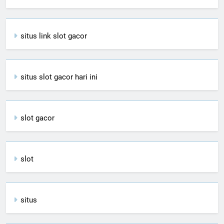
situs link slot gacor
situs slot gacor hari ini
slot gacor
slot
situs