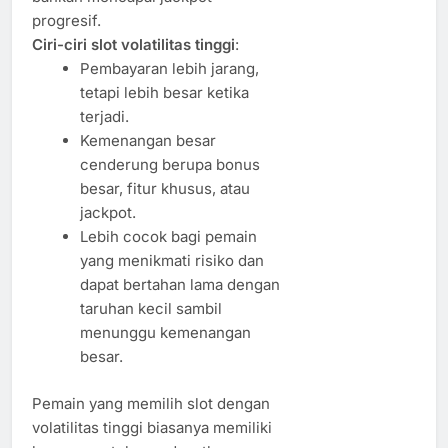
progresif.
Ciri-ciri slot volatilitas tinggi
:
Pembayaran lebih jarang,
tetapi lebih besar ketika
terjadi.
Kemenangan besar
cenderung berupa bonus
besar, fitur khusus, atau
jackpot.
Lebih cocok bagi pemain
yang menikmati risiko dan
dapat bertahan lama dengan
taruhan kecil sambil
menunggu kemenangan
besar.
Pemain yang memilih slot dengan
volatilitas tinggi biasanya memiliki