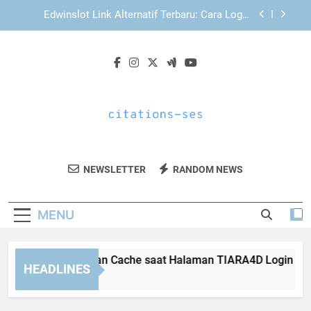
Skip
EDWINSLOT Login dengan Sistem Keamanan
to
yang Mendukung Kenyamanan Pengguna
content
Cara Login Edwinslot Tanpa Mengalami
Hambatan Teknis
Tips Membersihkan Cache saat Halaman
TIARA4D Login Bermasalah
Edwinslot Link Alternatif Terbaru: Cara Login
Aman dan Cepat Hari Ini
EDWINSLOT Login dengan Sistem Keamanan
yang Mendukung Kenyamanan Pengguna
Citations SES
Temukan Kutipan Dan Referensi Yang
Cara Login Edwinslot Tanpa Mengalami
NEWSLETTER
RANDOM NEWS
Hambatan Teknis
Relevan Untuk Studi SES Di Citations SES.
MENU
ps Membersihkan Cache saat Halaman TIARA4D Login Berma
HEADLINES
Weeks Ago