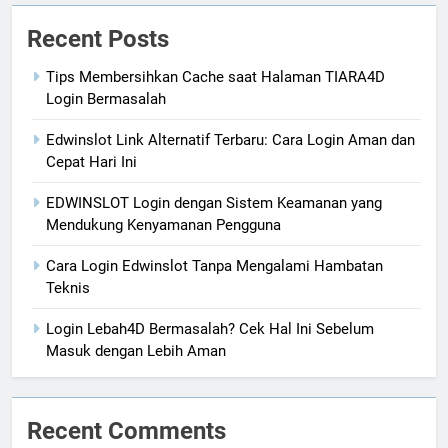
Recent Posts
Tips Membersihkan Cache saat Halaman TIARA4D
Login Bermasalah
Edwinslot Link Alternatif Terbaru: Cara Login Aman dan
Cepat Hari Ini
EDWINSLOT Login dengan Sistem Keamanan yang
Mendukung Kenyamanan Pengguna
Cara Login Edwinslot Tanpa Mengalami Hambatan
Teknis
Login Lebah4D Bermasalah? Cek Hal Ini Sebelum
Masuk dengan Lebih Aman
Recent Comments