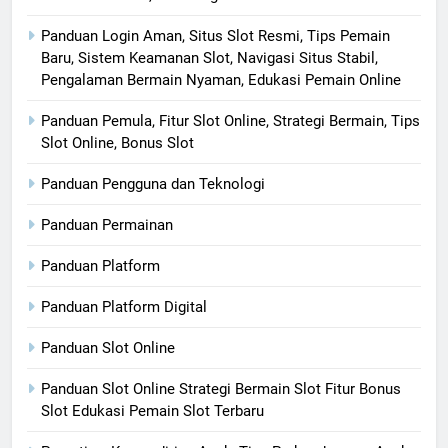
Panduan Login Aman, Situs Slot Resmi, Tips Pemain
Baru, Sistem Keamanan Slot, Navigasi Situs Stabil,
Pengalaman Bermain Nyaman, Edukasi Pemain Online
Panduan Pemula, Fitur Slot Online, Strategi Bermain, Tips
Slot Online, Bonus Slot
Panduan Pengguna dan Teknologi
Panduan Permainan
Panduan Platform
Panduan Platform Digital
Panduan Slot Online
Panduan Slot Online Strategi Bermain Slot Fitur Bonus
Slot Edukasi Pemain Slot Terbaru