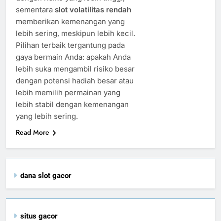
sementara
slot volatilitas rendah
memberikan kemenangan yang
lebih sering, meskipun lebih kecil.
Pilihan terbaik tergantung pada
gaya bermain Anda: apakah Anda
lebih suka mengambil risiko besar
dengan potensi hadiah besar atau
lebih memilih permainan yang
lebih stabil dengan kemenangan
yang lebih sering.
Read More
dana slot gacor
situs gacor