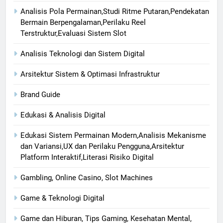
Analisis Pola Permainan,Studi Ritme Putaran,Pendekatan
Bermain Berpengalaman,Perilaku Reel
Terstruktur,Evaluasi Sistem Slot
Analisis Teknologi dan Sistem Digital
Arsitektur Sistem & Optimasi Infrastruktur
Brand Guide
Edukasi & Analisis Digital
Edukasi Sistem Permainan Modern,Analisis Mekanisme
dan Variansi,UX dan Perilaku Pengguna,Arsitektur
Platform Interaktif,Literasi Risiko Digital
Gambling, Online Casino, Slot Machines
Game & Teknologi Digital
Game dan Hiburan, Tips Gaming, Kesehatan Mental,