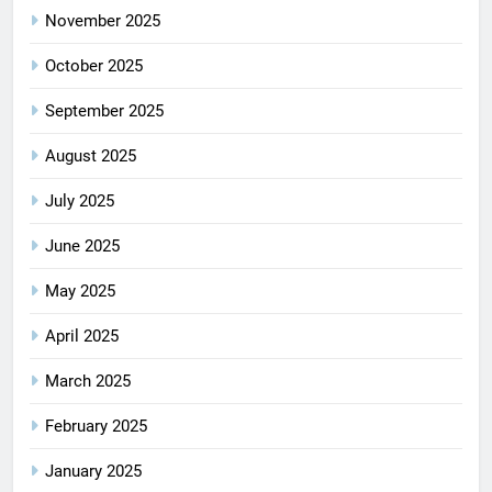
November 2025
October 2025
September 2025
August 2025
July 2025
June 2025
May 2025
April 2025
March 2025
February 2025
January 2025