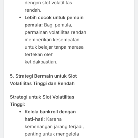
dengan slot volatilitas
rendah.
Lebih cocok untuk pemain
pemula:
Bagi pemula,
permainan volatilitas rendah
memberikan kesempatan
untuk belajar tanpa merasa
tertekan oleh
ketidakpastian.
5. Strategi Bermain untuk Slot
Volatilitas Tinggi dan Rendah
Strategi untuk Slot Volatilitas
Tinggi
:
Kelola bankroll dengan
hati-hati:
Karena
kemenangan jarang terjadi,
penting untuk mengelola