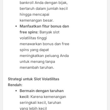
bankroll Anda dengan bijak,
bertaruh dalam jumlah kecil
hingga mencapai
kemenangan besar.
Manfaatkan fitur bonus dan
free spins:
Banyak slot
volatilitas tinggi
menawarkan bonus dan free
spins yang dapat
meningkatkan peluang Anda
untuk menang tanpa
menambah taruhan.
Strategi untuk Slot Volatilitas
Rendah
:
Bermain dengan taruhan
kecil:
Karena kemenangan
seringkali kecil, taruhan
yang lebih kecil