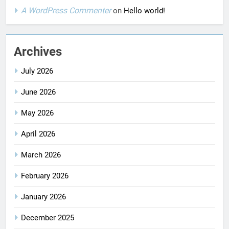
A WordPress Commenter
on
Hello world!
Archives
July 2026
June 2026
May 2026
April 2026
March 2026
February 2026
January 2026
December 2025