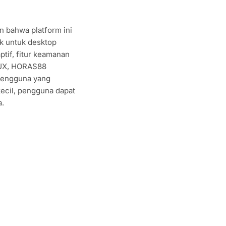
n bahwa platform ini
ik untuk desktop
tif, fitur keamanan
a UX, HORAS88
pengguna yang
kecil, pengguna dapat
a.