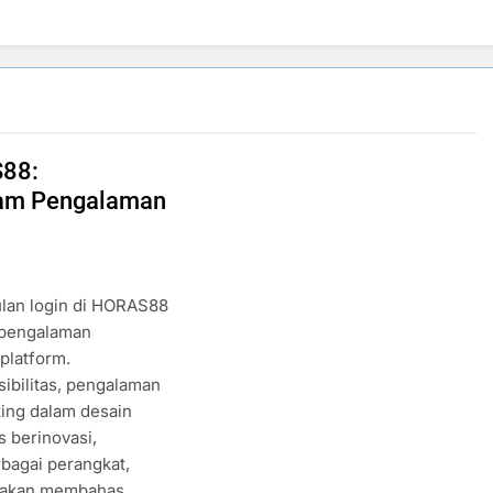
S88:
lam Pengalaman
lan login di HORAS88
 pengalaman
 platform.
ibilitas, pengalaman
ting dalam desain
s berinovasi,
rbagai perangkat,
ni akan membahas