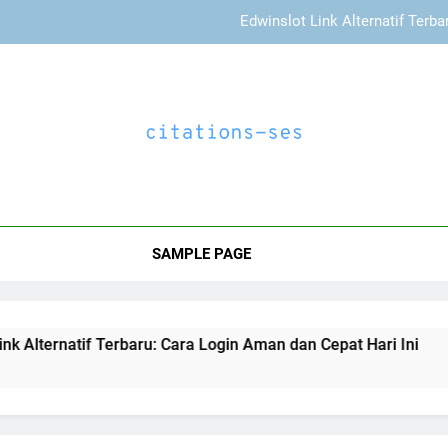
Edwinslot Link Alternatif Terb
EDWINSLOT Login dengan Sistem Keamanan y
Cara Login Edwins
Tips Membersihkan Cache saa
ations SES
Edwinslot Link Alternatif Terb
tipan Dan Referensi Yang Relevan Untuk Studi SES Di Citatio
EDWINSLOT Login dengan Sistem Keamanan y
SAMPLE PAGE
Cara Login Edwins
if Terbaru: Cara Login Aman dan Cepat Hari Ini
EDWINSL
1 Month Ag