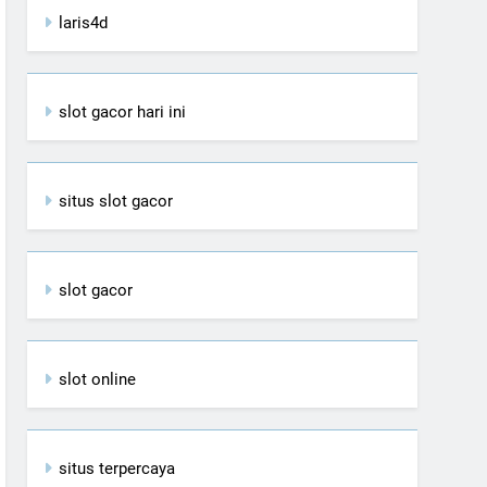
laris4d
slot gacor hari ini
situs slot gacor
slot gacor
slot online
situs terpercaya