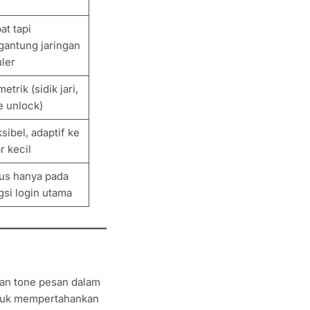
at tapi
gantung jaringan
uler
etrik (sidik jari,
e unlock)
sibel, adaptif ke
r kecil
us hanya pada
gsi login utama
dan tone pesan dalam
untuk mempertahankan