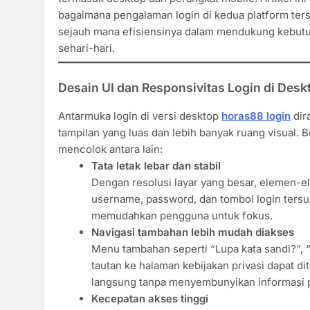
bagaimana pengalaman login di kedua platform ters
sejauh mana efisiensinya dalam mendukung kebu
sehari-hari.
Desain UI dan Responsivitas Login di Desk
Antarmuka login di versi desktop
horas88 login
dir
tampilan yang luas dan lebih banyak ruang visual.
mencolok antara lain:
Tata letak lebar dan stabil
Dengan resolusi layar yang besar, elemen-e
username, password, dan tombol login tersu
memudahkan pengguna untuk fokus.
Navigasi tambahan lebih mudah diakses
Menu tambahan seperti “Lupa kata sandi?”, “
tautan ke halaman kebijakan privasi dapat di
langsung tanpa menyembunyikan informasi p
Kecepatan akses tinggi