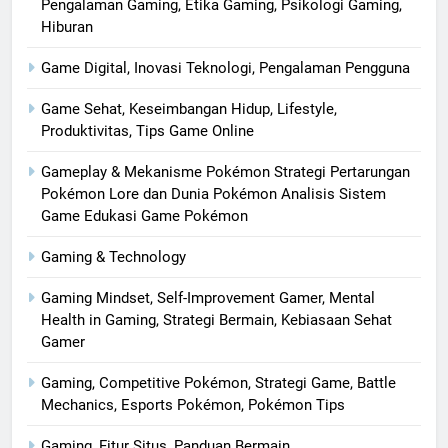
Pengalaman Gaming, Etika Gaming, Psikologi Gaming,
Hiburan
Game Digital, Inovasi Teknologi, Pengalaman Pengguna
Game Sehat, Keseimbangan Hidup, Lifestyle,
Produktivitas, Tips Game Online
Gameplay & Mekanisme Pokémon Strategi Pertarungan
Pokémon Lore dan Dunia Pokémon Analisis Sistem
Game Edukasi Game Pokémon
Gaming & Technology
Gaming Mindset, Self-Improvement Gamer, Mental
Health in Gaming, Strategi Bermain, Kebiasaan Sehat
Gamer
Gaming, Competitive Pokémon, Strategi Game, Battle
Mechanics, Esports Pokémon, Pokémon Tips
Gaming, Fitur Situs, Panduan Bermain