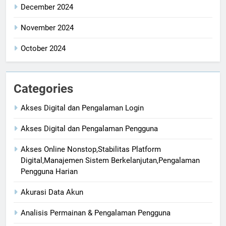
December 2024
November 2024
October 2024
Categories
Akses Digital dan Pengalaman Login
Akses Digital dan Pengalaman Pengguna
Akses Online Nonstop,Stabilitas Platform
Digital,Manajemen Sistem Berkelanjutan,Pengalaman
Pengguna Harian
Akurasi Data Akun
Analisis Permainan & Pengalaman Pengguna