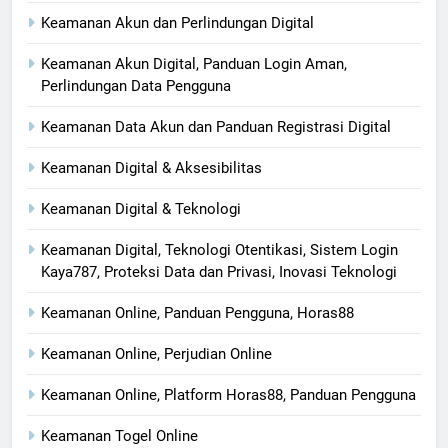
Keamanan Akun dan Perlindungan Digital
Keamanan Akun Digital, Panduan Login Aman,
Perlindungan Data Pengguna
Keamanan Data Akun dan Panduan Registrasi Digital
Keamanan Digital & Aksesibilitas
Keamanan Digital & Teknologi
Keamanan Digital, Teknologi Otentikasi, Sistem Login
Kaya787, Proteksi Data dan Privasi, Inovasi Teknologi
Keamanan Online, Panduan Pengguna, Horas88
Keamanan Online, Perjudian Online
Keamanan Online, Platform Horas88, Panduan Pengguna
Keamanan Togel Online