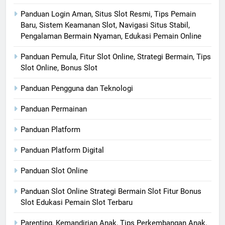
Panduan Login Aman, Situs Slot Resmi, Tips Pemain
Baru, Sistem Keamanan Slot, Navigasi Situs Stabil,
Pengalaman Bermain Nyaman, Edukasi Pemain Online
Panduan Pemula, Fitur Slot Online, Strategi Bermain, Tips
Slot Online, Bonus Slot
Panduan Pengguna dan Teknologi
Panduan Permainan
Panduan Platform
Panduan Platform Digital
Panduan Slot Online
Panduan Slot Online Strategi Bermain Slot Fitur Bonus
Slot Edukasi Pemain Slot Terbaru
Parenting, Kemandirian Anak, Tips Perkembangan Anak,