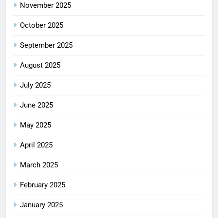
November 2025
October 2025
September 2025
August 2025
July 2025
June 2025
May 2025
April 2025
March 2025
February 2025
January 2025