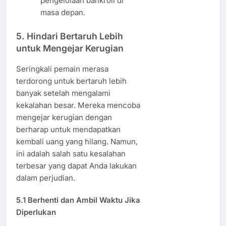
pengelolaan bankroll di
masa depan.
5.
Hindari Bertaruh Lebih
untuk Mengejar Kerugian
Seringkali pemain merasa
terdorong untuk bertaruh lebih
banyak setelah mengalami
kekalahan besar. Mereka mencoba
mengejar kerugian dengan
berharap untuk mendapatkan
kembali uang yang hilang. Namun,
ini adalah salah satu kesalahan
terbesar yang dapat Anda lakukan
dalam perjudian.
5.1
Berhenti dan Ambil Waktu Jika
Diperlukan