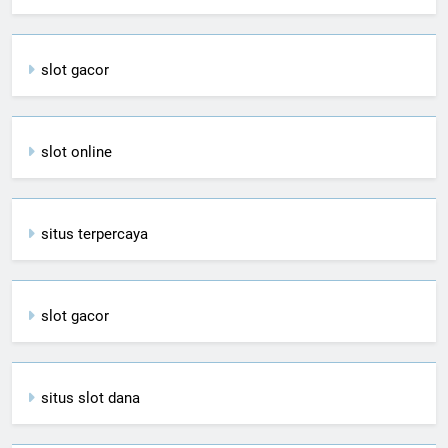
slot gacor
slot online
situs terpercaya
slot gacor
situs slot dana