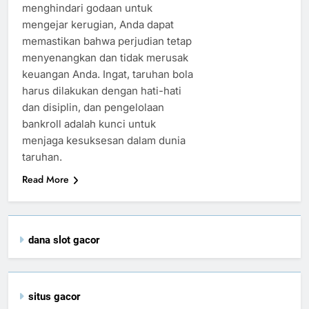
menghindari godaan untuk
mengejar kerugian, Anda dapat
memastikan bahwa perjudian tetap
menyenangkan dan tidak merusak
keuangan Anda. Ingat, taruhan bola
harus dilakukan dengan hati-hati
dan disiplin, dan pengelolaan
bankroll adalah kunci untuk
menjaga kesuksesan dalam dunia
taruhan.
Read More
dana slot gacor
situs gacor