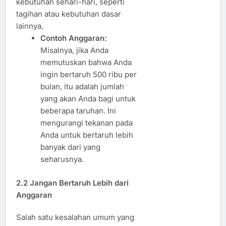
kebutuhan sehari-hari, seperti
tagihan atau kebutuhan dasar
lainnya.
Contoh Anggaran:
Misalnya, jika Anda
memutuskan bahwa Anda
ingin bertaruh 500 ribu per
bulan, itu adalah jumlah
yang akan Anda bagi untuk
beberapa taruhan. Ini
mengurangi tekanan pada
Anda untuk bertaruh lebih
banyak dari yang
seharusnya.
2.2
Jangan Bertaruh Lebih dari
Anggaran
Salah satu kesalahan umum yang