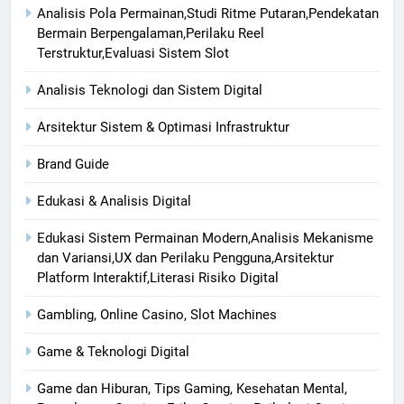
Analisis Pola Permainan,Studi Ritme Putaran,Pendekatan
Bermain Berpengalaman,Perilaku Reel
Terstruktur,Evaluasi Sistem Slot
Analisis Teknologi dan Sistem Digital
Arsitektur Sistem & Optimasi Infrastruktur
Brand Guide
Edukasi & Analisis Digital
Edukasi Sistem Permainan Modern,Analisis Mekanisme
dan Variansi,UX dan Perilaku Pengguna,Arsitektur
Platform Interaktif,Literasi Risiko Digital
Gambling, Online Casino, Slot Machines
Game & Teknologi Digital
Game dan Hiburan, Tips Gaming, Kesehatan Mental,