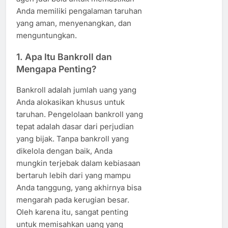
Anda memiliki pengalaman taruhan
yang aman, menyenangkan, dan
menguntungkan.
1.
Apa Itu Bankroll dan
Mengapa Penting?
Bankroll adalah jumlah uang yang
Anda alokasikan khusus untuk
taruhan. Pengelolaan bankroll yang
tepat adalah dasar dari perjudian
yang bijak. Tanpa bankroll yang
dikelola dengan baik, Anda
mungkin terjebak dalam kebiasaan
bertaruh lebih dari yang mampu
Anda tanggung, yang akhirnya bisa
mengarah pada kerugian besar.
Oleh karena itu, sangat penting
untuk memisahkan uang yang