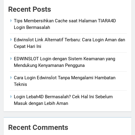
Recent Posts
Tips Membersihkan Cache saat Halaman TIARA4D
Login Bermasalah
Edwinslot Link Alternatif Terbaru: Cara Login Aman dan
Cepat Hari Ini
EDWINSLOT Login dengan Sistem Keamanan yang
Mendukung Kenyamanan Pengguna
Cara Login Edwinslot Tanpa Mengalami Hambatan
Teknis
Login Lebah4D Bermasalah? Cek Hal Ini Sebelum
Masuk dengan Lebih Aman
Recent Comments