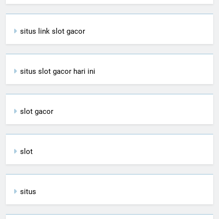
situs link slot gacor
situs slot gacor hari ini
slot gacor
slot
situs