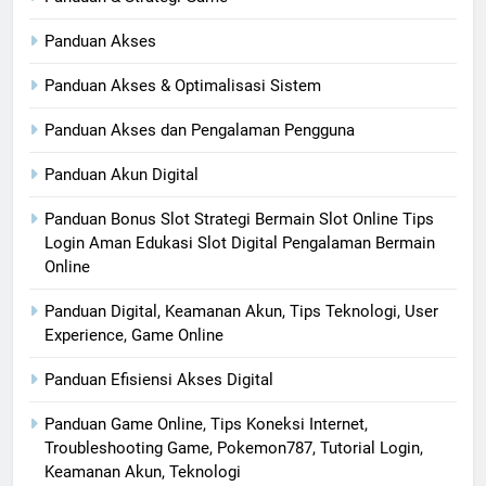
Panduan Akses
Panduan Akses & Optimalisasi Sistem
Panduan Akses dan Pengalaman Pengguna
Panduan Akun Digital
Panduan Bonus Slot Strategi Bermain Slot Online Tips
Login Aman Edukasi Slot Digital Pengalaman Bermain
Online
Panduan Digital, Keamanan Akun, Tips Teknologi, User
Experience, Game Online
Panduan Efisiensi Akses Digital
Panduan Game Online, Tips Koneksi Internet,
Troubleshooting Game, Pokemon787, Tutorial Login,
Keamanan Akun, Teknologi