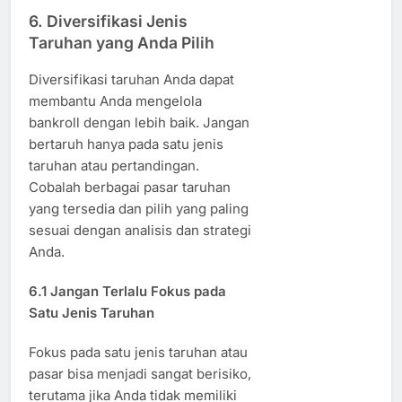
6.
Diversifikasi Jenis
Taruhan yang Anda Pilih
Diversifikasi taruhan Anda dapat
membantu Anda mengelola
bankroll dengan lebih baik. Jangan
bertaruh hanya pada satu jenis
taruhan atau pertandingan.
Cobalah berbagai pasar taruhan
yang tersedia dan pilih yang paling
sesuai dengan analisis dan strategi
Anda.
6.1
Jangan Terlalu Fokus pada
Satu Jenis Taruhan
Fokus pada satu jenis taruhan atau
pasar bisa menjadi sangat berisiko,
terutama jika Anda tidak memiliki