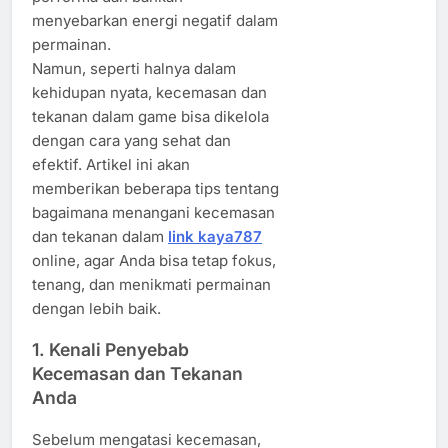
menyebarkan energi negatif dalam
permainan.
Namun, seperti halnya dalam
kehidupan nyata, kecemasan dan
tekanan dalam game bisa dikelola
dengan cara yang sehat dan
efektif. Artikel ini akan
memberikan beberapa tips tentang
bagaimana menangani kecemasan
dan tekanan dalam
link kaya787
online, agar Anda bisa tetap fokus,
tenang, dan menikmati permainan
dengan lebih baik.
1. Kenali Penyebab
Kecemasan dan Tekanan
Anda
Sebelum mengatasi kecemasan,