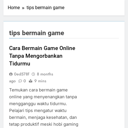
Home
tips bermain game
tips bermain game
Cara Bermain Game Online
Tanpa Mengorbankan
Tidurmu
0ed578f
8 months
ago
0
9 mins
Temukan cara bermain game
online yang menyenangkan tanpa
mengganggu waktu tidurmu.
Pelajari tips mengatur waktu
bermain, menjaga kesehatan, dan
tetap produktif meski hobi gaming