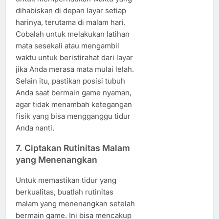
dihabiskan di depan layar setiap
harinya, terutama di malam hari.
Cobalah untuk melakukan latihan
mata sesekali atau mengambil
waktu untuk beristirahat dari layar
jika Anda merasa mata mulai lelah.
Selain itu, pastikan posisi tubuh
Anda saat bermain game nyaman,
agar tidak menambah ketegangan
fisik yang bisa mengganggu tidur
Anda nanti.
7.
Ciptakan Rutinitas Malam
yang Menenangkan
Untuk memastikan tidur yang
berkualitas, buatlah rutinitas
malam yang menenangkan setelah
bermain game. Ini bisa mencakup