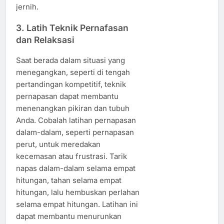
jernih.
3.
Latih Teknik Pernafasan
dan Relaksasi
Saat berada dalam situasi yang
menegangkan, seperti di tengah
pertandingan kompetitif, teknik
pernapasan dapat membantu
menenangkan pikiran dan tubuh
Anda. Cobalah latihan pernapasan
dalam-dalam, seperti pernapasan
perut, untuk meredakan
kecemasan atau frustrasi. Tarik
napas dalam-dalam selama empat
hitungan, tahan selama empat
hitungan, lalu hembuskan perlahan
selama empat hitungan. Latihan ini
dapat membantu menurunkan