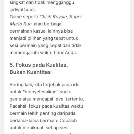
singkat dan tidak mengganggu
jadwal tidur.
Game seperti
Clash Royale
,
Super
Mario Run
, atau berbagai
permainan kasual lainnya bisa
menjadi pilihan yang tepat untuk
sesi bermain yang cepat dan tidak
memengaruhi waktu tidur Anda.
5.
Fokus pada Kualitas,
Bukan Kuantitas
Sering kali, kita terjebak pada ide
untuk “menyelesaikan” suatu
game atau mencapai level tertentu.
Padahal, fokus pada kualitas waktu
bermain lebih penting daripada
berlama-lama bermain. Cobalah
untuk menikmati setiap sesi