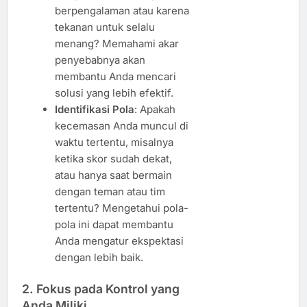
berpengalaman atau karena
tekanan untuk selalu
menang? Memahami akar
penyebabnya akan
membantu Anda mencari
solusi yang lebih efektif.
Identifikasi Pola
: Apakah
kecemasan Anda muncul di
waktu tertentu, misalnya
ketika skor sudah dekat,
atau hanya saat bermain
dengan teman atau tim
tertentu? Mengetahui pola-
pola ini dapat membantu
Anda mengatur ekspektasi
dengan lebih baik.
2. Fokus pada Kontrol yang
Anda Miliki