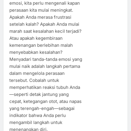
emosi, kita perlu mengenali kapan
perasaan kita mulai meningkat.
Apakah Anda merasa frustrasi
setelah kalah? Apakah Anda mulai
marah saat kesalahan kecil terjadi?
Atau apakah kegembiraan
kemenangan berlebihan malah
menyebabkan kesalahan?
Menyadari tanda-tanda emosi yang
mulai naik adalah langkah pertama
dalam mengelola perasaan
tersebut. Cobalah untuk
memperhatikan reaksi tubuh Anda
—seperti detak jantung yang
cepat, ketegangan otot, atau napas
yang terengah-engah—sebagai
indikator bahwa Anda perlu
mengambil langkah untuk
menenangkan diri.