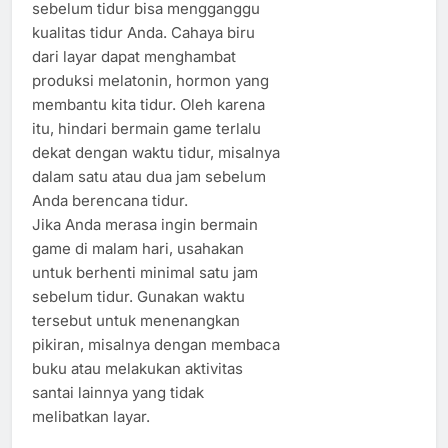
sebelum tidur bisa mengganggu
kualitas tidur Anda. Cahaya biru
dari layar dapat menghambat
produksi melatonin, hormon yang
membantu kita tidur. Oleh karena
itu, hindari bermain game terlalu
dekat dengan waktu tidur, misalnya
dalam satu atau dua jam sebelum
Anda berencana tidur.
Jika Anda merasa ingin bermain
game di malam hari, usahakan
untuk berhenti minimal satu jam
sebelum tidur. Gunakan waktu
tersebut untuk menenangkan
pikiran, misalnya dengan membaca
buku atau melakukan aktivitas
santai lainnya yang tidak
melibatkan layar.