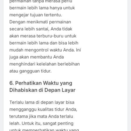
permainan tanpa merasa perlu
bermain lebih lama hanya untuk
mengejar tujuan tertentu.
Dengan menikmati permainan
secara lebih santai, Anda tidak
akan merasa terburu-buru untuk
bermain lebih lama dan bisa lebih
mudah mengontrol waktu Anda. Ini
juga akan membantu Anda
menghindari kelelahan berlebihan
atau gangguan tidur.
6.
Perhatikan Waktu yang
Dihabiskan di Depan Layar
Terlalu lama di depan layar bisa
mengganggu kualitas tidur Anda,
terutama jika mata Anda terlalu
lelah. Untuk itu, sangat penting
untuk memperhatikan waktu yang