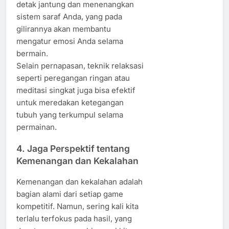
detak jantung dan menenangkan
sistem saraf Anda, yang pada
gilirannya akan membantu
mengatur emosi Anda selama
bermain.
Selain pernapasan, teknik relaksasi
seperti peregangan ringan atau
meditasi singkat juga bisa efektif
untuk meredakan ketegangan
tubuh yang terkumpul selama
permainan.
4.
Jaga Perspektif tentang
Kemenangan dan Kekalahan
Kemenangan dan kekalahan adalah
bagian alami dari setiap game
kompetitif. Namun, sering kali kita
terlalu terfokus pada hasil, yang