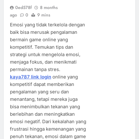
0ed578f
8 months
ago
0
9 mins
Emosi yang tidak terkelola dengan
baik bisa merusak pengalaman
bermain game online yang
kompetitif. Temukan tips dan
strategi untuk mengelola emosi,
menjaga fokus, dan menikmati
permainan tanpa stres.
kaya787 link login
online yang
kompetitif dapat memberikan
pengalaman yang seru dan
menantang, tetapi mereka juga
bisa menimbulkan tekanan yang
berlebihan dan meningkatkan
emosi negatif. Dari kekalahan yang
frustrasi hingga kemenangan yang
penuh tekanan, emosi dalam game