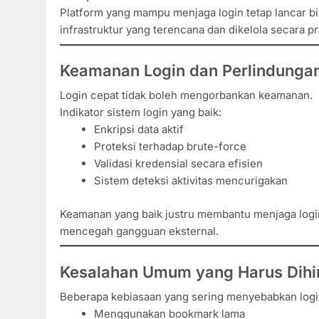
Platform yang mampu menjaga login tetap lancar bi
infrastruktur yang terencana dan dikelola secara pr
Keamanan Login dan Perlindunga
Login cepat tidak boleh mengorbankan keamanan.
Indikator sistem login yang baik:
Enkripsi data aktif
Proteksi terhadap brute-force
Validasi kredensial secara efisien
Sistem deteksi aktivitas mencurigakan
Keamanan yang baik justru membantu menjaga login
mencegah gangguan eksternal.
Kesalahan Umum yang Harus Dihi
Beberapa kebiasaan yang sering menyebabkan login
Menggunakan bookmark lama