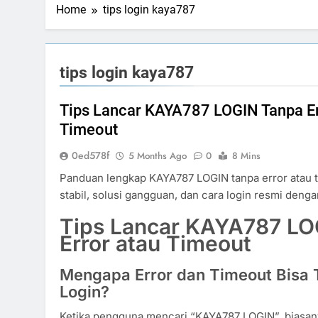
Home
tips login kaya787
tips login kaya787
Tips Lancar KAYA787 LOGIN Tanpa Er
Timeout
0ed578f
5 Months Ago
0
8 Mins
Panduan lengkap KAYA787 LOGIN tanpa error atau t
stabil, solusi gangguan, dan cara login resmi deng
Tips Lancar KAYA787 LO
Error atau Timeout
Mengapa Error dan Timeout Bisa T
Login?
Ketika pengguna mencari “KAYA787 LOGIN”, biasan