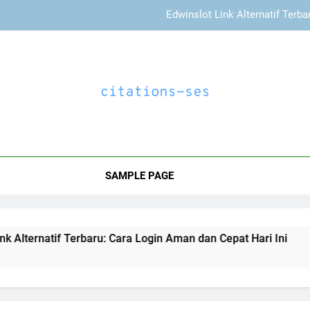
Edwinslot Link Alternatif Terb
EDWINSLOT Login dengan Sistem Keamanan y
Cara Login Edwins
Tips Membersihkan Cache saa
ations SES
Edwinslot Link Alternatif Terb
tipan Dan Referensi Yang Relevan Untuk Studi SES Di Citatio
EDWINSLOT Login dengan Sistem Keamanan y
SAMPLE PAGE
Cara Login Edwins
f Terbaru: Cara Login Aman dan Cepat Hari Ini
EDWINSLO
1 Month Ago