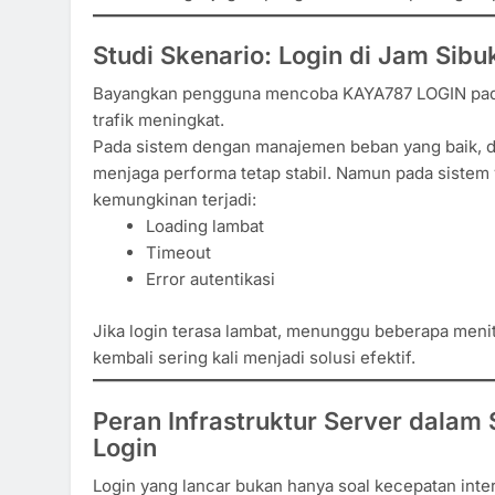
Studi Skenario: Login di Jam Sibu
Bayangkan pengguna mencoba KAYA787 LOGIN pada 
trafik meningkat.
Pada sistem dengan manajemen beban yang baik, di
menjaga performa tetap stabil. Namun pada sistem 
kemungkinan terjadi:
Loading lambat
Timeout
Error autentikasi
Jika login terasa lambat, menunggu beberapa meni
kembali sering kali menjadi solusi efektif.
Peran Infrastruktur Server dalam S
Login
Login yang lancar bukan hanya soal kecepatan inte