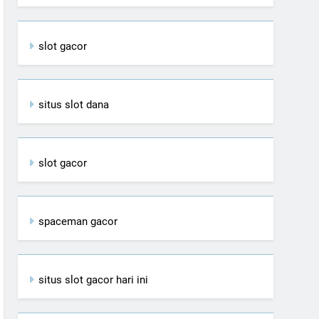
slot gacor
situs slot dana
slot gacor
spaceman gacor
situs slot gacor hari ini