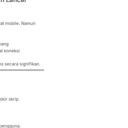
kat mobile. Namun
akang
t koneksi
es secara signifikan.
kir skrip
t pengguna.