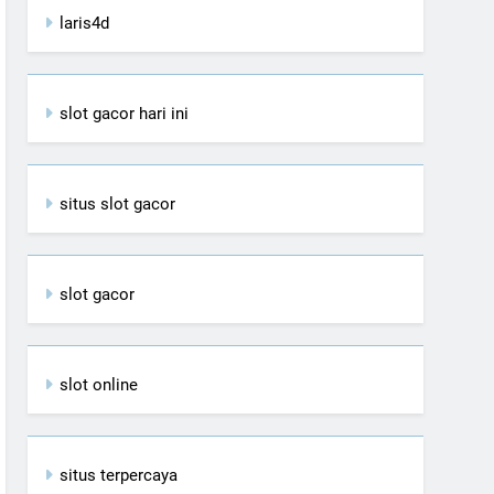
laris4d
slot gacor hari ini
situs slot gacor
slot gacor
slot online
situs terpercaya