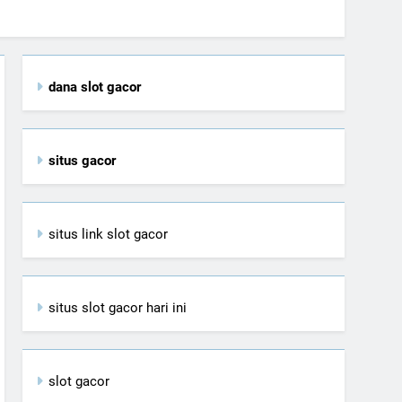
dana slot gacor
situs gacor
situs link slot gacor
situs slot gacor hari ini
slot gacor