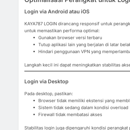
Login via Android atau iOS
KAYA787 LOGIN dirancang responsif untuk perang
untuk memastikan performa optimal:
Gunakan browser versi terbaru
Tutup aplikasi lain yang berjalan di latar bel
Hindari penggunaan VPN yang memperlamba
Langkah kecil ini dapat meningkatkan stabilitas aks
Login via Desktop
Pada desktop, pastikan:
Browser tidak memiliki ekstensi yang memblo
Sistem tidak sedang dalam kondisi overload
Firewall tidak membatasi akses
Stabilitas login juga dipengaruhi kondisi perangka