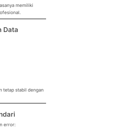
asanya memiliki
ofesional.
n Data
 tetap stabil dengan
ndari
 error: