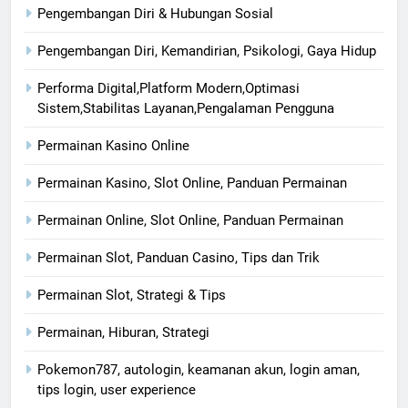
Pengembangan Diri & Hubungan Sosial
Pengembangan Diri, Kemandirian, Psikologi, Gaya Hidup
Performa Digital,Platform Modern,Optimasi
Sistem,Stabilitas Layanan,Pengalaman Pengguna
Permainan Kasino Online
Permainan Kasino, Slot Online, Panduan Permainan
Permainan Online, Slot Online, Panduan Permainan
Permainan Slot, Panduan Casino, Tips dan Trik
Permainan Slot, Strategi & Tips
Permainan, Hiburan, Strategi
Pokemon787, autologin, keamanan akun, login aman,
tips login, user experience