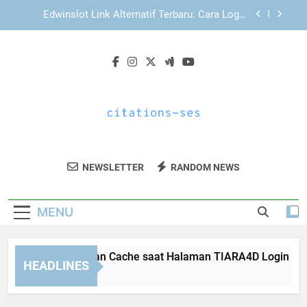
Skip
EDWINSLOT Login dengan Sistem Keamanan
to
yang Mendukung Kenyamanan Pengguna
content
Cara Login Edwinslot Tanpa Mengalami
Hambatan Teknis
Tips Membersihkan Cache saat Halaman
TIARA4D Login Bermasalah
Edwinslot Link Alternatif Terbaru: Cara Login
Aman dan Cepat Hari Ini
EDWINSLOT Login dengan Sistem Keamanan
yang Mendukung Kenyamanan Pengguna
Citations SES
Temukan Kutipan Dan Referensi Yang
Cara Login Edwinslot Tanpa Mengalami
NEWSLETTER
RANDOM NEWS
Hambatan Teknis
Relevan Untuk Studi SES Di Citations SES.
MENU
ps Membersihkan Cache saat Halaman TIARA4D Login Berma
HEADLINES
Month Ago