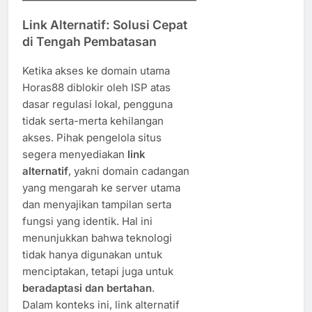
Link Alternatif: Solusi Cepat
di Tengah Pembatasan
Ketika akses ke domain utama
Horas88 diblokir oleh ISP atas
dasar regulasi lokal, pengguna
tidak serta-merta kehilangan
akses. Pihak pengelola situs
segera menyediakan
link
alternatif
, yakni domain cadangan
yang mengarah ke server utama
dan menyajikan tampilan serta
fungsi yang identik. Hal ini
menunjukkan bahwa teknologi
tidak hanya digunakan untuk
menciptakan, tetapi juga untuk
beradaptasi dan bertahan
.
Dalam konteks ini, link alternatif