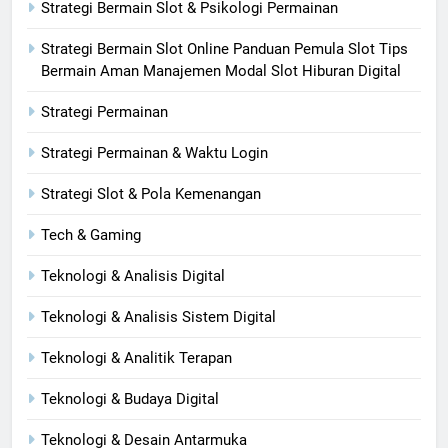
Strategi Bermain Slot & Psikologi Permainan
Strategi Bermain Slot Online Panduan Pemula Slot Tips
Bermain Aman Manajemen Modal Slot Hiburan Digital
Strategi Permainan
Strategi Permainan & Waktu Login
Strategi Slot & Pola Kemenangan
Tech & Gaming
Teknologi & Analisis Digital
Teknologi & Analisis Sistem Digital
Teknologi & Analitik Terapan
Teknologi & Budaya Digital
Teknologi & Desain Antarmuka