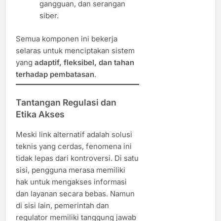
gangguan, dan serangan
siber.
Semua komponen ini bekerja
selaras untuk menciptakan sistem
yang
adaptif, fleksibel, dan tahan
terhadap pembatasan
.
Tantangan Regulasi dan
Etika Akses
Meski link alternatif adalah solusi
teknis yang cerdas, fenomena ini
tidak lepas dari kontroversi. Di satu
sisi, pengguna merasa memiliki
hak untuk mengakses informasi
dan layanan secara bebas. Namun
di sisi lain, pemerintah dan
regulator memiliki tanggung jawab