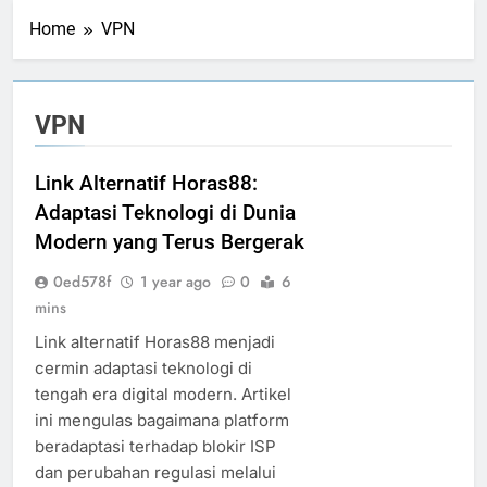
Home
VPN
VPN
Link Alternatif Horas88:
Adaptasi Teknologi di Dunia
Modern yang Terus Bergerak
0ed578f
1 year ago
0
6
mins
Link alternatif Horas88 menjadi
cermin adaptasi teknologi di
tengah era digital modern. Artikel
ini mengulas bagaimana platform
beradaptasi terhadap blokir ISP
dan perubahan regulasi melalui