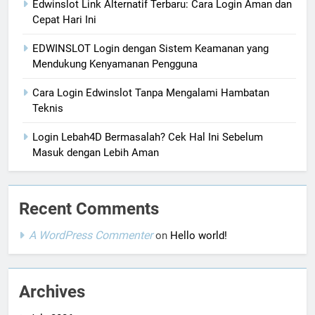
Edwinslot Link Alternatif Terbaru: Cara Login Aman dan
Cepat Hari Ini
EDWINSLOT Login dengan Sistem Keamanan yang
Mendukung Kenyamanan Pengguna
Cara Login Edwinslot Tanpa Mengalami Hambatan
Teknis
Login Lebah4D Bermasalah? Cek Hal Ini Sebelum
Masuk dengan Lebih Aman
Recent Comments
A WordPress Commenter
on
Hello world!
Archives