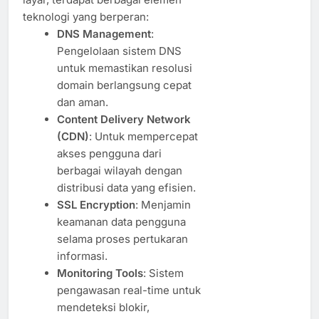
teknologi yang berperan:
DNS Management
:
Pengelolaan sistem DNS
untuk memastikan resolusi
domain berlangsung cepat
dan aman.
Content Delivery Network
(CDN)
: Untuk mempercepat
akses pengguna dari
berbagai wilayah dengan
distribusi data yang efisien.
SSL Encryption
: Menjamin
keamanan data pengguna
selama proses pertukaran
informasi.
Monitoring Tools
: Sistem
pengawasan real-time untuk
mendeteksi blokir,