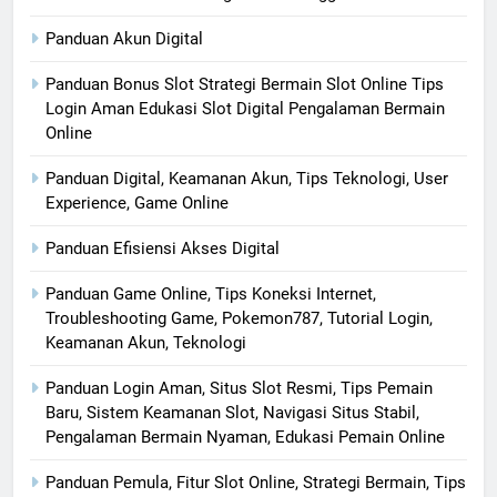
Panduan Akun Digital
Panduan Bonus Slot Strategi Bermain Slot Online Tips
Login Aman Edukasi Slot Digital Pengalaman Bermain
Online
Panduan Digital, Keamanan Akun, Tips Teknologi, User
Experience, Game Online
Panduan Efisiensi Akses Digital
Panduan Game Online, Tips Koneksi Internet,
Troubleshooting Game, Pokemon787, Tutorial Login,
Keamanan Akun, Teknologi
Panduan Login Aman, Situs Slot Resmi, Tips Pemain
Baru, Sistem Keamanan Slot, Navigasi Situs Stabil,
Pengalaman Bermain Nyaman, Edukasi Pemain Online
Panduan Pemula, Fitur Slot Online, Strategi Bermain, Tips