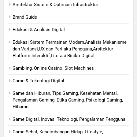
Arsitektur Sistem & Optimasi Infrastruktur
Brand Guide
Edukasi & Analisis Digital
Edukasi Sistem Permainan Modern,Analisis Mekanisme
dan Variansi,UX dan Perilaku Pengguna,Arsitektur
Platform Interaktif,Literasi Risiko Digital
Gambling, Online Casino, Slot Machines
Game & Teknologi Digital
Game dan Hiburan, Tips Gaming, Kesehatan Mental,
Pengalaman Gaming, Etika Gaming, Psikologi Gaming,
Hiburan
Game Digital, Inovasi Teknologi, Pengalaman Pengguna
Game Sehat, Keseimbangan Hidup, Lifestyle,