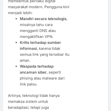
membentuk perilaku digital
masyarakat modern. Pengguna kini
menjadi lebih:
Mandiri secara teknologis
,
misalnya tahu cara
mengganti DNS atau
mengaktifkan VPN.
Kritis terhadap sumber
informasi
, karena tidak
semua link yang tersebar itu
aman.
Waspada terhadap
ancaman siber
, seperti
phising atau malware dari
link palsu.
Artinya, teknologi tidak hanya
memaksa sistem untuk
beradaptasi, tetapi juga