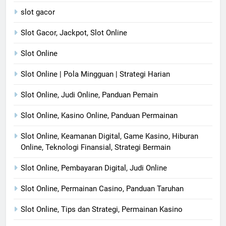
slot gacor
Slot Gacor, Jackpot, Slot Online
Slot Online
Slot Online | Pola Mingguan | Strategi Harian
Slot Online, Judi Online, Panduan Pemain
Slot Online, Kasino Online, Panduan Permainan
Slot Online, Keamanan Digital, Game Kasino, Hiburan
Online, Teknologi Finansial, Strategi Bermain
Slot Online, Pembayaran Digital, Judi Online
Slot Online, Permainan Casino, Panduan Taruhan
Slot Online, Tips dan Strategi, Permainan Kasino