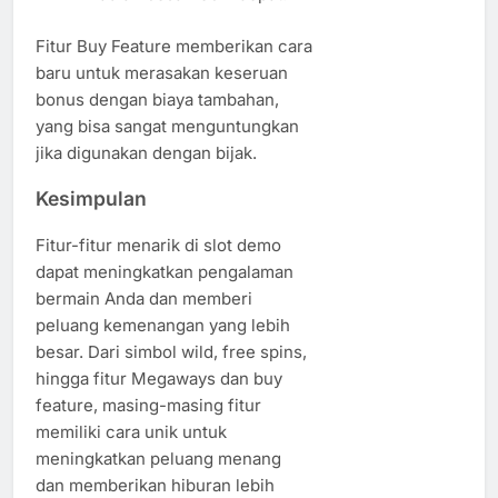
Fitur Buy Feature memberikan cara
baru untuk merasakan keseruan
bonus dengan biaya tambahan,
yang bisa sangat menguntungkan
jika digunakan dengan bijak.
Kesimpulan
Fitur-fitur menarik di slot demo
dapat meningkatkan pengalaman
bermain Anda dan memberi
peluang kemenangan yang lebih
besar. Dari simbol wild, free spins,
hingga fitur Megaways dan buy
feature, masing-masing fitur
memiliki cara unik untuk
meningkatkan peluang menang
dan memberikan hiburan lebih