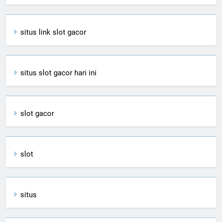
situs link slot gacor
situs slot gacor hari ini
slot gacor
slot
situs