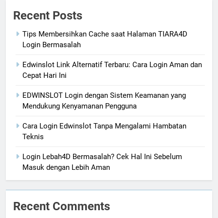
Recent Posts
Tips Membersihkan Cache saat Halaman TIARA4D
Login Bermasalah
Edwinslot Link Alternatif Terbaru: Cara Login Aman dan
Cepat Hari Ini
EDWINSLOT Login dengan Sistem Keamanan yang
Mendukung Kenyamanan Pengguna
Cara Login Edwinslot Tanpa Mengalami Hambatan
Teknis
Login Lebah4D Bermasalah? Cek Hal Ini Sebelum
Masuk dengan Lebih Aman
Recent Comments