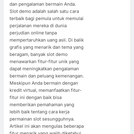
dan pengalaman bermain Anda.
Slot demo adalah salah satu cara
terbaik bagi pemula untuk memulai
perjalanan mereka di dunia
perjudian online tanpa
mempertaruhkan uang asli. Di balik
grafis yang menarik dan tema yang
beragam, banyak slot demo
menawarkan fitur-fitur unik yang
dapat meningkatkan pengalaman
bermain dan peluang kemenangan.
Meskipun Anda bermain dengan
kredit virtual, memanfaatkan fitur-
fitur ini dengan baik bisa
memberikan pemahaman yang
lebih baik tentang cara kerja
permainan slot sesungguhnya.
Artikel ini akan mengulas beberapa
fitur menarik yang wajib diketahui