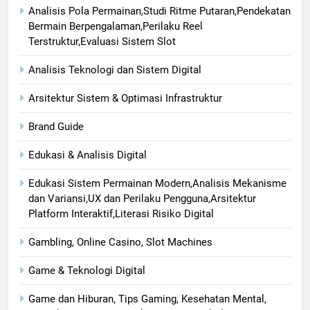
Analisis Pola Permainan,Studi Ritme Putaran,Pendekatan
Bermain Berpengalaman,Perilaku Reel
Terstruktur,Evaluasi Sistem Slot
Analisis Teknologi dan Sistem Digital
Arsitektur Sistem & Optimasi Infrastruktur
Brand Guide
Edukasi & Analisis Digital
Edukasi Sistem Permainan Modern,Analisis Mekanisme
dan Variansi,UX dan Perilaku Pengguna,Arsitektur
Platform Interaktif,Literasi Risiko Digital
Gambling, Online Casino, Slot Machines
Game & Teknologi Digital
Game dan Hiburan, Tips Gaming, Kesehatan Mental,