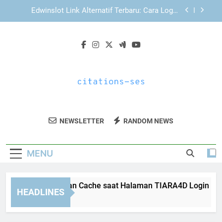
Skip
EDWINSLOT Login dengan Sistem Keamanan
to
yang Mendukung Kenyamanan Pengguna
content
Cara Login Edwinslot Tanpa Mengalami
Hambatan Teknis
Tips Membersihkan Cache saat Halaman
TIARA4D Login Bermasalah
Edwinslot Link Alternatif Terbaru: Cara Login
Aman dan Cepat Hari Ini
EDWINSLOT Login dengan Sistem Keamanan
yang Mendukung Kenyamanan Pengguna
Citations SES
Temukan Kutipan Dan Referensi Yang
Cara Login Edwinslot Tanpa Mengalami
NEWSLETTER
RANDOM NEWS
Hambatan Teknis
Relevan Untuk Studi SES Di Citations SES.
MENU
ps Membersihkan Cache saat Halaman TIARA4D Login Berma
HEADLINES
Weeks Ago