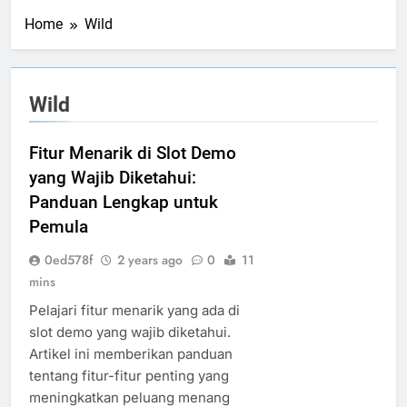
Home
Wild
Wild
Fitur Menarik di Slot Demo
yang Wajib Diketahui:
Panduan Lengkap untuk
Pemula
0ed578f
2 years ago
0
11
mins
Pelajari fitur menarik yang ada di
slot demo yang wajib diketahui.
Artikel ini memberikan panduan
tentang fitur-fitur penting yang
meningkatkan peluang menang