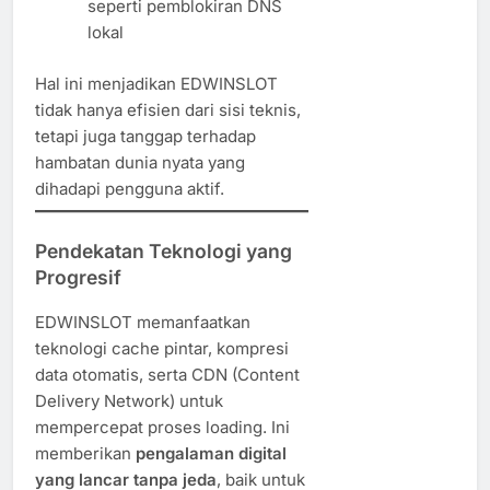
seperti pemblokiran DNS
lokal
Hal ini menjadikan EDWINSLOT
tidak hanya efisien dari sisi teknis,
tetapi juga tanggap terhadap
hambatan dunia nyata yang
dihadapi pengguna aktif.
Pendekatan Teknologi yang
Progresif
EDWINSLOT memanfaatkan
teknologi cache pintar, kompresi
data otomatis, serta CDN (Content
Delivery Network) untuk
mempercepat proses loading. Ini
memberikan
pengalaman digital
yang lancar tanpa jeda
, baik untuk