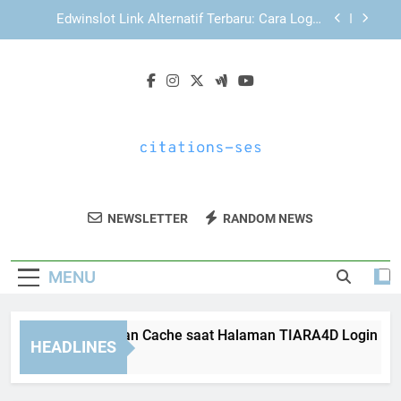
Skip
EDWINSLOT Login dengan Sistem Keamanan
to
yang Mendukung Kenyamanan Pengguna
content
Cara Login Edwinslot Tanpa Mengalami
Hambatan Teknis
Tips Membersihkan Cache saat Halaman
TIARA4D Login Bermasalah
Edwinslot Link Alternatif Terbaru: Cara Login
Aman dan Cepat Hari Ini
EDWINSLOT Login dengan Sistem Keamanan
yang Mendukung Kenyamanan Pengguna
Citations SES
Temukan Kutipan Dan Referensi Yang
Cara Login Edwinslot Tanpa Mengalami
NEWSLETTER
RANDOM NEWS
Hambatan Teknis
Relevan Untuk Studi SES Di Citations SES.
MENU
ps Membersihkan Cache saat Halaman TIARA4D Login Berma
HEADLINES
Month Ago