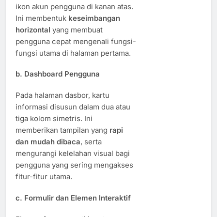
ikon akun pengguna di kanan atas.
Ini membentuk
keseimbangan
horizontal
yang membuat
pengguna cepat mengenali fungsi-
fungsi utama di halaman pertama.
b.
Dashboard Pengguna
Pada halaman dasbor, kartu
informasi disusun dalam dua atau
tiga kolom simetris. Ini
memberikan tampilan yang
rapi
dan mudah dibaca
, serta
mengurangi kelelahan visual bagi
pengguna yang sering mengakses
fitur-fitur utama.
c.
Formulir dan Elemen Interaktif