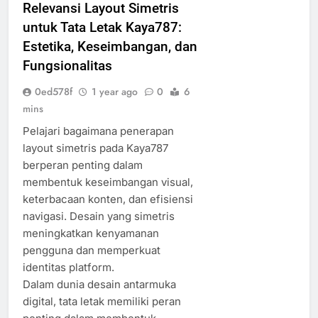
Relevansi Layout Simetris
untuk Tata Letak Kaya787:
Estetika, Keseimbangan, dan
Fungsionalitas
0ed578f
1 year ago
0
6
mins
Pelajari bagaimana penerapan
layout simetris pada Kaya787
berperan penting dalam
membentuk keseimbangan visual,
keterbacaan konten, dan efisiensi
navigasi. Desain yang simetris
meningkatkan kenyamanan
pengguna dan memperkuat
identitas platform.
Dalam dunia desain antarmuka
digital, tata letak memiliki peran