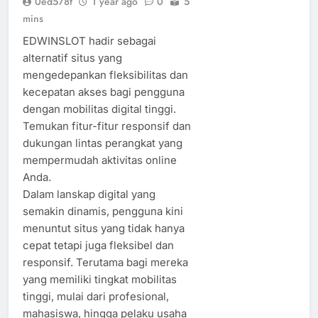
0ed578f
1 year ago
0
5
mins
EDWINSLOT hadir sebagai
alternatif situs yang
mengedepankan fleksibilitas dan
kecepatan akses bagi pengguna
dengan mobilitas digital tinggi.
Temukan fitur-fitur responsif dan
dukungan lintas perangkat yang
mempermudah aktivitas online
Anda.
Dalam lanskap digital yang
semakin dinamis, pengguna kini
menuntut situs yang tidak hanya
cepat tetapi juga fleksibel dan
responsif. Terutama bagi mereka
yang memiliki tingkat mobilitas
tinggi, mulai dari profesional,
mahasiswa, hingga pelaku usaha