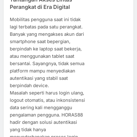
Perangkat di Era Digital
Mobilitas pengguna saat ini tidak
lagi terbatas pada satu perangkat.
Banyak yang mengakses akun dari
smartphone saat bepergian,
berpindah ke laptop saat bekerja,
atau menggunakan tablet saat
bersantai. Sayangnya, tidak semua
platform mampu menyediakan
autentikasi yang stabil saat
berpindah device.
Masalah seperti harus login ulang,
logout otomatis, atau inkonsistensi
data sering kali mengganggu
pengalaman pengguna. HORAS88
hadir dengan solusi autentikasi
yang tidak hanya
menyederhanakan proses login,