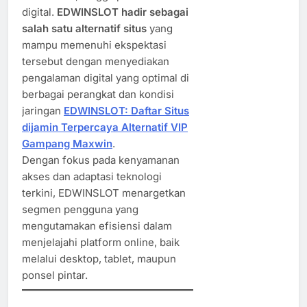
digital.
EDWINSLOT hadir sebagai
salah satu alternatif situs
yang
mampu memenuhi ekspektasi
tersebut dengan menyediakan
pengalaman digital yang optimal di
berbagai perangkat dan kondisi
jaringan
EDWINSLOT: Daftar Situs
dijamin Terpercaya Alternatif VIP
Gampang Maxwin
.
Dengan fokus pada kenyamanan
akses dan adaptasi teknologi
terkini, EDWINSLOT menargetkan
segmen pengguna yang
mengutamakan efisiensi dalam
menjelajahi platform online, baik
melalui desktop, tablet, maupun
ponsel pintar.