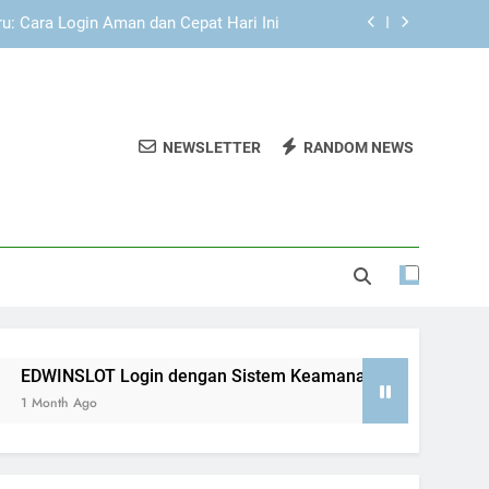
aru: Cara Login Aman dan Cepat Hari Ini
ang Mendukung Kenyamanan Pengguna
lot Tanpa Mengalami Hambatan Teknis
NEWSLETTER
RANDOM NEWS
t Halaman TIARA4D Login Bermasalah
aru: Cara Login Aman dan Cepat Hari Ini
ns SES.
ang Mendukung Kenyamanan Pengguna
lot Tanpa Mengalami Hambatan Teknis
SLOT Login dengan Sistem Keamanan yang Mendukung Ken
 Ago