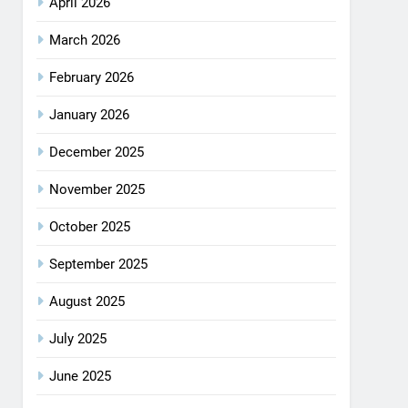
April 2026
March 2026
February 2026
January 2026
December 2025
November 2025
October 2025
September 2025
August 2025
July 2025
June 2025