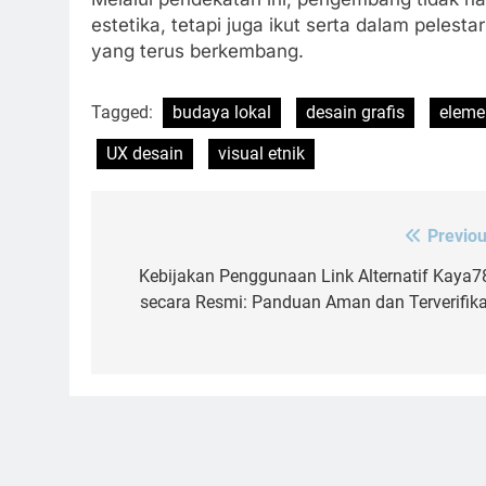
estetika, tetapi juga ikut serta dalam pelestar
yang terus berkembang.
Tagged:
budaya lokal
desain grafis
eleme
UX desain
visual etnik
Previou
Post
navigation
Kebijakan Penggunaan Link Alternatif Kaya7
secara Resmi: Panduan Aman dan Terverifika