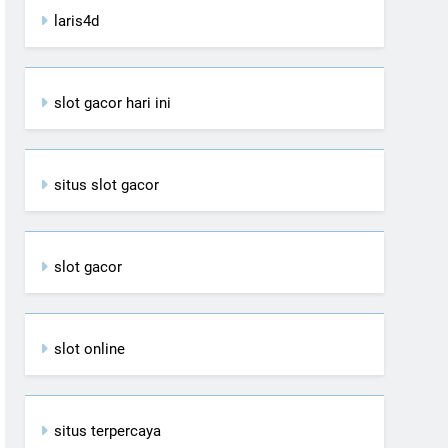
laris4d
slot gacor hari ini
situs slot gacor
slot gacor
slot online
situs terpercaya