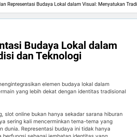
 dan Representasi Budaya Lokal dalam Visual: Menyatukan Tradi
entasi Budaya Lokal dalam
isi dan Teknologi
 mengintegrasikan elemen budaya lokal dalam
main yang lebih dekat dengan identitas tradisional
g, slot online bukan hanya sekadar sarana hiburan
lnya sering kali mencerminkan tema-tema yang
an dunia. Representasi budaya ini tidak hanya
 berfungsi sebagai jembatan identitas yang