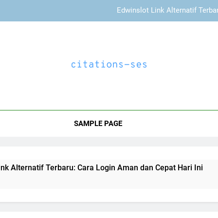
Edwinslot Link Alternatif Terb
EDWINSLOT Login dengan Sistem Keamanan y
Cara Login Edwins
Tips Membersihkan Cache saa
ations SES
Edwinslot Link Alternatif Terb
tipan Dan Referensi Yang Relevan Untuk Studi SES Di Citatio
EDWINSLOT Login dengan Sistem Keamanan y
SAMPLE PAGE
Cara Login Edwins
natif Terbaru: Cara Login Aman dan Cepat Hari Ini
EDWIN
1 Month