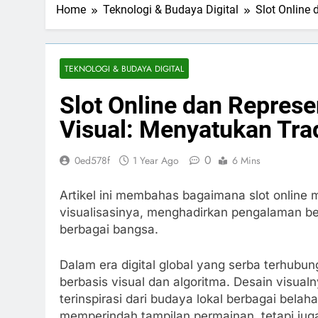
Home
Teknologi & Budaya Digital
Slot Online
TEKNOLOGI & BUDAYA DIGITAL
Slot Online dan Repres
Visual: Menyatukan Trad
0
0ed578f
1 Year Ago
6 Mins
Artikel ini membahas bagaimana slot online
visualisasinya, menghadirkan pengalaman ber
berbagai bangsa.
Dalam era digital global yang serba terhubun
berbasis visual dan algoritma. Desain visua
terinspirasi dari budaya lokal berbagai belah
memperindah tampilan permainan, tetapi juga