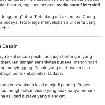
at hiburan, tapi juga sebagai
media naratif interaktif
.
o Jonggrang” atau “Petualangan Laksamana Cheng
r budaya, tetapi juga menyelipkan alur cerita yang
sebut.
m Desain
a lokal secara positif, ada juga tantangan yang
s dilakukan dengan
sensitivitas budaya
, menghindari
ang menyinggung. Desain yang asal-asalan bisa
bagai bentuk eksploitasi budaya.
bang dan seniman lokal menjadi penting. Proses
mpu menghasilkan visual yang tidak hanya menarik
a asli dari budaya yang diangkat
.