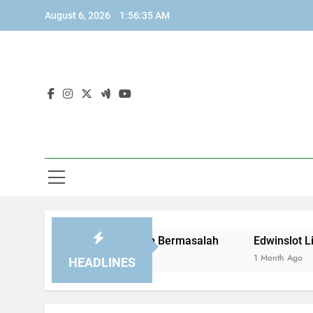
Skip
August 6, 2026
1:56:36 AM
to
content
Cit
Temukan Ku
alaman TIARA4D Login Bermasalah
Edwinslot Link Alter
1 Month Ago
HEADLINES