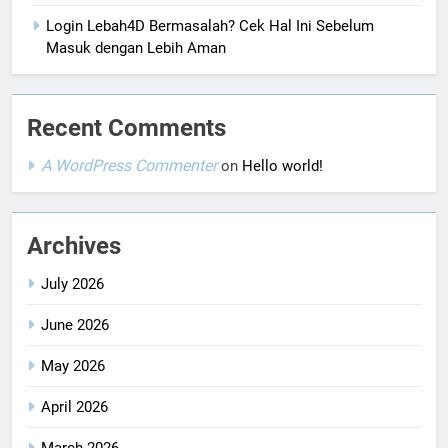
Login Lebah4D Bermasalah? Cek Hal Ini Sebelum
Masuk dengan Lebih Aman
Recent Comments
A WordPress Commenter
on
Hello world!
Archives
July 2026
June 2026
May 2026
April 2026