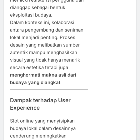
dianggap sebagai bentuk
eksploitasi budaya.
Dalam konteks ini, kolaborasi
antara pengembang dan seniman
lokal menjadi penting. Proses
desain yang melibatkan sumber
autentik mampu menghasilkan
visual yang tidak hanya menarik
secara estetika tetapi juga
menghormati makna asli dari
budaya yang diangkat
.
Dampak terhadap User
Experience
Slot online yang menyisipkan
budaya lokal dalam desainnya
cenderung meningkatkan