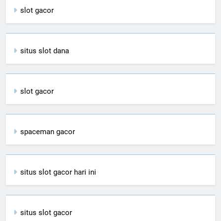
slot gacor
situs slot dana
slot gacor
spaceman gacor
situs slot gacor hari ini
situs slot gacor