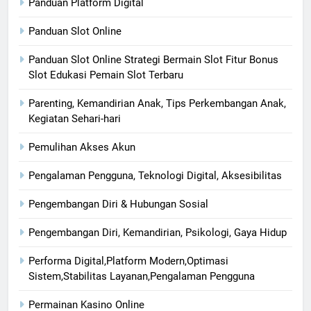
Panduan Platform Digital
Panduan Slot Online
Panduan Slot Online Strategi Bermain Slot Fitur Bonus
Slot Edukasi Pemain Slot Terbaru
Parenting, Kemandirian Anak, Tips Perkembangan Anak,
Kegiatan Sehari-hari
Pemulihan Akses Akun
Pengalaman Pengguna, Teknologi Digital, Aksesibilitas
Pengembangan Diri & Hubungan Sosial
Pengembangan Diri, Kemandirian, Psikologi, Gaya Hidup
Performa Digital,Platform Modern,Optimasi
Sistem,Stabilitas Layanan,Pengalaman Pengguna
Permainan Kasino Online