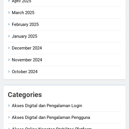
April 2025
March 2025
February 2025
January 2025
December 2024
November 2024
October 2024
Categories
Akses Digital dan Pengalaman Login
Akses Digital dan Pengalaman Pengguna