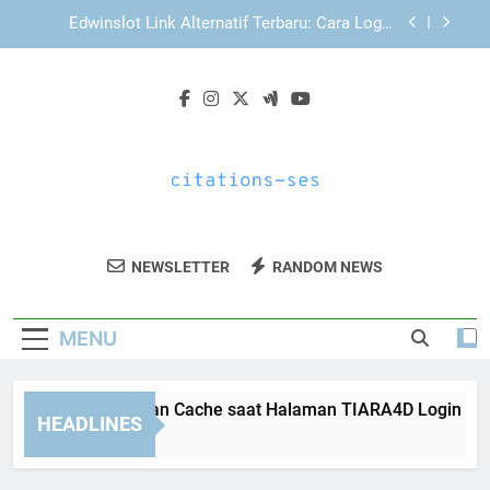
Skip
EDWINSLOT Login dengan Sistem Keamanan
to
yang Mendukung Kenyamanan Pengguna
content
Cara Login Edwinslot Tanpa Mengalami
Hambatan Teknis
Tips Membersihkan Cache saat Halaman
TIARA4D Login Bermasalah
Edwinslot Link Alternatif Terbaru: Cara Login
Aman dan Cepat Hari Ini
EDWINSLOT Login dengan Sistem Keamanan
yang Mendukung Kenyamanan Pengguna
Citations SES
Temukan Kutipan Dan Referensi Yang
Cara Login Edwinslot Tanpa Mengalami
NEWSLETTER
RANDOM NEWS
Hambatan Teknis
Relevan Untuk Studi SES Di Citations SES.
MENU
ps Membersihkan Cache saat Halaman TIARA4D Login Berma
HEADLINES
Month Ago