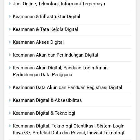
Judi Online, Teknologi, Informasi Terpercaya
Keamanan & Infrastruktur Digital
Keamanan & Tata Kelola Digital
Keamanan Akses Digital
Keamanan Akun dan Perlindungan Digital
Keamanan Akun Digital, Panduan Login Aman,
Perlindungan Data Pengguna
Keamanan Data Akun dan Panduan Registrasi Digital
Keamanan Digital & Aksesibilitas
Keamanan Digital & Teknologi
Keamanan Digital, Teknologi Otentikasi, Sistem Login
Kaya787, Proteksi Data dan Privasi, Inovasi Teknologi