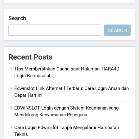
Search
SEARCH
Recent Posts
Tips Membersihkan Cache saat Halaman TIARA4D
Login Bermasalah
Edwinslot Link Alternatif Terbaru: Cara Login Aman dan
Cepat Hari Ini
EDWINSLOT Login dengan Sistem Keamanan yang
Mendukung Kenyamanan Pengguna
Cara Login Edwinslot Tanpa Mengalami Hambatan
Teknis