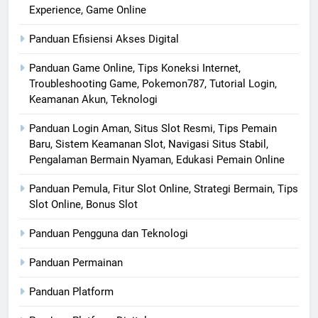
Experience, Game Online
Panduan Efisiensi Akses Digital
Panduan Game Online, Tips Koneksi Internet,
Troubleshooting Game, Pokemon787, Tutorial Login,
Keamanan Akun, Teknologi
Panduan Login Aman, Situs Slot Resmi, Tips Pemain
Baru, Sistem Keamanan Slot, Navigasi Situs Stabil,
Pengalaman Bermain Nyaman, Edukasi Pemain Online
Panduan Pemula, Fitur Slot Online, Strategi Bermain, Tips
Slot Online, Bonus Slot
Panduan Pengguna dan Teknologi
Panduan Permainan
Panduan Platform