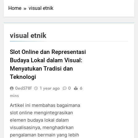
Home
visual etnik
visual etnik
Slot Online dan Representasi
Budaya Lokal dalam Visual:
Menyatukan Tradisi dan
Teknologi
0ed578f
1 year ago
0
6
mins
Artikel ini membahas bagaimana
slot online mengintegrasikan
elemen budaya lokal dalam
visualisasinya, menghadirkan
pengalaman bermain yang lebih