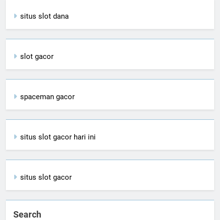
situs slot dana
slot gacor
spaceman gacor
situs slot gacor hari ini
situs slot gacor
Search