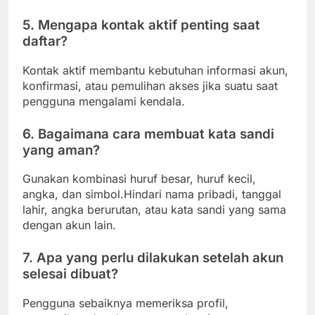
5. Mengapa kontak aktif penting saat
daftar?
Kontak aktif membantu kebutuhan informasi akun,
konfirmasi, atau pemulihan akses jika suatu saat
pengguna mengalami kendala.
6. Bagaimana cara membuat kata sandi
yang aman?
Gunakan kombinasi huruf besar, huruf kecil,
angka, dan simbol.Hindari nama pribadi, tanggal
lahir, angka berurutan, atau kata sandi yang sama
dengan akun lain.
7. Apa yang perlu dilakukan setelah akun
selesai dibuat?
Pengguna sebaiknya memeriksa profil,