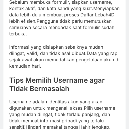
Sebelum membuka formulir, siapkan username,
kontak aktif, dan kata sandi yang kuat.Menyiapkan
data lebih dulu membuat proses Daftar Lebah4D
lebih efisien.Pengguna tidak perlu memutuskan
semuanya secara mendadak saat formulir sudah
terbuka.
Informasi yang disiapkan sebaiknya mudah
diingat, valid, dan tidak asal dibuat.Data yang rapi
sejak awal akan memudahkan pengelolaan akun di
kemudian hari.
Tips Memilih Username agar
Tidak Bermasalah
Username adalah identitas akun yang akan
digunakan untuk mengenali akses.Pilih username
yang mudah diingat, tidak terlalu panjang, dan
tidak memuat informasi pribadi yang terlalu
sensitif.Hindari memakai tanggal lahir lengkap,