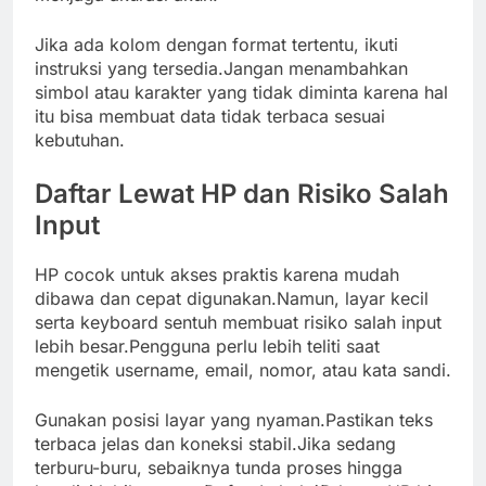
Jika ada kolom dengan format tertentu, ikuti
instruksi yang tersedia.Jangan menambahkan
simbol atau karakter yang tidak diminta karena hal
itu bisa membuat data tidak terbaca sesuai
kebutuhan.
Daftar Lewat HP dan Risiko Salah
Input
HP cocok untuk akses praktis karena mudah
dibawa dan cepat digunakan.Namun, layar kecil
serta keyboard sentuh membuat risiko salah input
lebih besar.Pengguna perlu lebih teliti saat
mengetik username, email, nomor, atau kata sandi.
Gunakan posisi layar yang nyaman.Pastikan teks
terbaca jelas dan koneksi stabil.Jika sedang
terburu-buru, sebaiknya tunda proses hingga