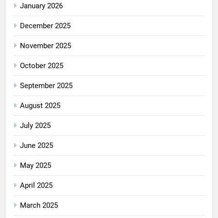
January 2026
December 2025
November 2025
October 2025
September 2025
August 2025
July 2025
June 2025
May 2025
April 2025
March 2025