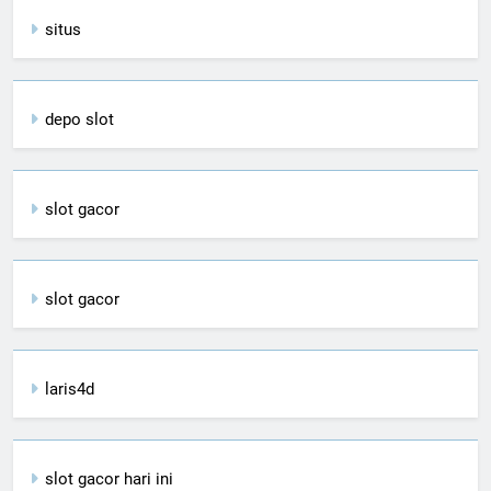
situs
depo slot
slot gacor
slot gacor
laris4d
slot gacor hari ini