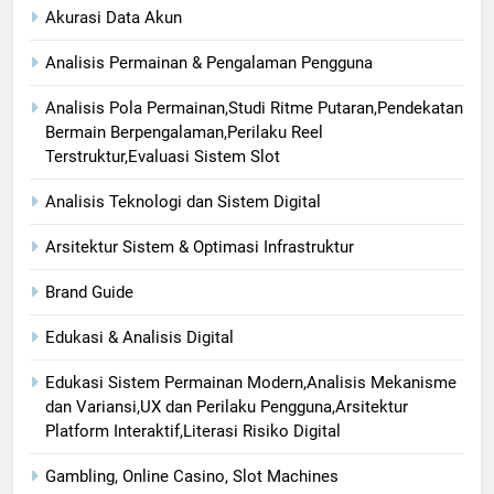
Akurasi Data Akun
Analisis Permainan & Pengalaman Pengguna
Analisis Pola Permainan,Studi Ritme Putaran,Pendekatan
Bermain Berpengalaman,Perilaku Reel
Terstruktur,Evaluasi Sistem Slot
Analisis Teknologi dan Sistem Digital
Arsitektur Sistem & Optimasi Infrastruktur
Brand Guide
Edukasi & Analisis Digital
Edukasi Sistem Permainan Modern,Analisis Mekanisme
dan Variansi,UX dan Perilaku Pengguna,Arsitektur
Platform Interaktif,Literasi Risiko Digital
Gambling, Online Casino, Slot Machines