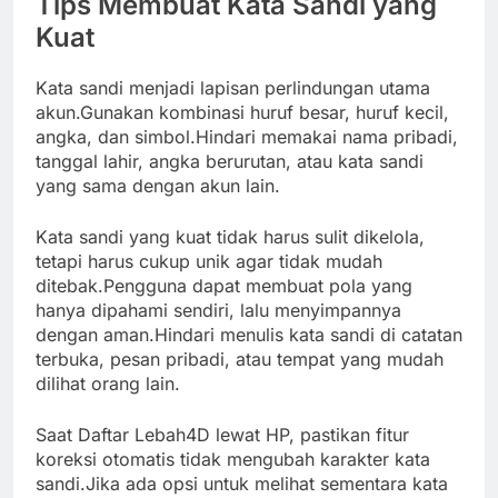
Tips Membuat Kata Sandi yang
Kuat
Kata sandi menjadi lapisan perlindungan utama
akun.Gunakan kombinasi huruf besar, huruf kecil,
angka, dan simbol.Hindari memakai nama pribadi,
tanggal lahir, angka berurutan, atau kata sandi
yang sama dengan akun lain.
Kata sandi yang kuat tidak harus sulit dikelola,
tetapi harus cukup unik agar tidak mudah
ditebak.Pengguna dapat membuat pola yang
hanya dipahami sendiri, lalu menyimpannya
dengan aman.Hindari menulis kata sandi di catatan
terbuka, pesan pribadi, atau tempat yang mudah
dilihat orang lain.
Saat Daftar Lebah4D lewat HP, pastikan fitur
koreksi otomatis tidak mengubah karakter kata
sandi.Jika ada opsi untuk melihat sementara kata