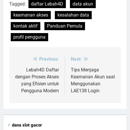
Tagged:
daftar Lebah4D
data akun
keamanan akses
kesalahan data
kontak aktif
Panduan Pemula
profil pengguna
Previous:
Next:
Post
navigation
Lebah4D Daftar
Tips Menjaga
dengan Proses Akses
Keamanan Akun saat
yang Efisien untuk
Menggunakan
Pengguna Modern
LAE138 Login
dana slot gacor