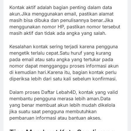
Kontak aktif adalah bagian penting dalam data
akun.Jika menggunakan email, pastikan alamat
masih bisa dibuka dan penulisannya benar.Jika
menggunakan nomor HP, pastikan nomor tersebut
masih aktif dan tidak ada angka yang salah.
Kesalahan kontak sering terjadi karena pengguna
mengetik terlalu cepat.Satu huruf yang kurang
pada email atau satu angka yang tertukar pada
nomor dapat mengganggu proses informasi akun
di kemudian hari.Karena itu, bagian kontak perlu
diperiksa lebih dari satu kali sebelum konfirmasi.
Dalam proses Daftar Lebah4D, kontak yang valid
membantu pengguna merasa lebih aman.Data
yang benar membuat akun lebih mudah dikelola
jika suatu saat pengguna membutuhkan
pembaruan informasi atau bantuan akses.