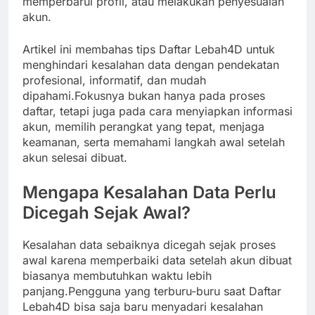
memperbarui profil, atau melakukan penyesuaian
akun.
Artikel ini membahas tips Daftar Lebah4D untuk
menghindari kesalahan data dengan pendekatan
profesional, informatif, dan mudah
dipahami.Fokusnya bukan hanya pada proses
daftar, tetapi juga pada cara menyiapkan informasi
akun, memilih perangkat yang tepat, menjaga
keamanan, serta memahami langkah awal setelah
akun selesai dibuat.
Mengapa Kesalahan Data Perlu
Dicegah Sejak Awal?
Kesalahan data sebaiknya dicegah sejak proses
awal karena memperbaiki data setelah akun dibuat
biasanya membutuhkan waktu lebih
panjang.Pengguna yang terburu-buru saat Daftar
Lebah4D bisa saja baru menyadari kesalahan