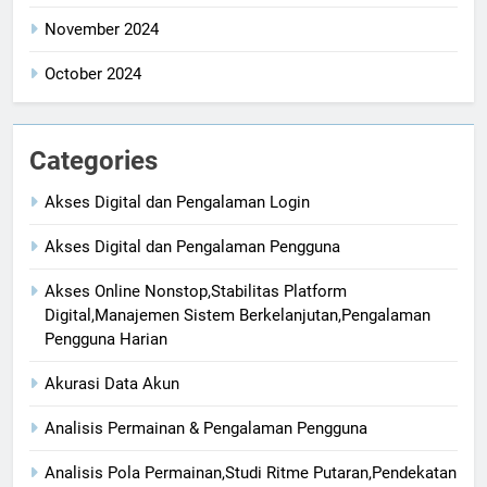
November 2024
October 2024
Categories
Akses Digital dan Pengalaman Login
Akses Digital dan Pengalaman Pengguna
Akses Online Nonstop,Stabilitas Platform
Digital,Manajemen Sistem Berkelanjutan,Pengalaman
Pengguna Harian
Akurasi Data Akun
Analisis Permainan & Pengalaman Pengguna
Analisis Pola Permainan,Studi Ritme Putaran,Pendekatan