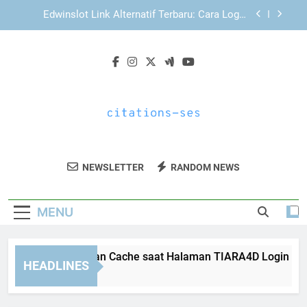
Skip
EDWINSLOT Login dengan Sistem Keamanan
to
yang Mendukung Kenyamanan Pengguna
content
Cara Login Edwinslot Tanpa Mengalami
Hambatan Teknis
Tips Membersihkan Cache saat Halaman
TIARA4D Login Bermasalah
Edwinslot Link Alternatif Terbaru: Cara Login
Aman dan Cepat Hari Ini
EDWINSLOT Login dengan Sistem Keamanan
yang Mendukung Kenyamanan Pengguna
Citations SES
Temukan Kutipan Dan Referensi Yang
Cara Login Edwinslot Tanpa Mengalami
NEWSLETTER
RANDOM NEWS
Hambatan Teknis
Relevan Untuk Studi SES Di Citations SES.
MENU
ips Membersihkan Cache saat Halaman TIARA4D Login Berm
HEADLINES
 Month Ago