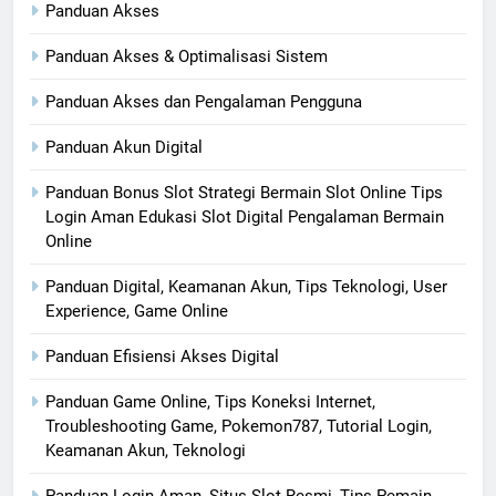
Panduan Akses
Panduan Akses & Optimalisasi Sistem
Panduan Akses dan Pengalaman Pengguna
Panduan Akun Digital
Panduan Bonus Slot Strategi Bermain Slot Online Tips
Login Aman Edukasi Slot Digital Pengalaman Bermain
Online
Panduan Digital, Keamanan Akun, Tips Teknologi, User
Experience, Game Online
Panduan Efisiensi Akses Digital
Panduan Game Online, Tips Koneksi Internet,
Troubleshooting Game, Pokemon787, Tutorial Login,
Keamanan Akun, Teknologi