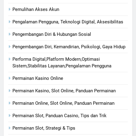
Pemulihan Akses Akun
Pengalaman Pengguna, Teknologi Digital, Aksesibilitas
Pengembangan Diri & Hubungan Sosial
Pengembangan Diri, Kemandirian, Psikologi, Gaya Hidup
Performa Digital,Platform Modern,Optimasi
Sistem,Stabilitas Layanan,Pengalaman Pengguna
Permainan Kasino Online
Permainan Kasino, Slot Online, Panduan Permainan
Permainan Online, Slot Online, Panduan Permainan
Permainan Slot, Panduan Casino, Tips dan Trik
Permainan Slot, Strategi & Tips