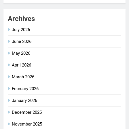
Archives
July 2026
June 2026
May 2026
April 2026
March 2026
February 2026
January 2026
December 2025
November 2025