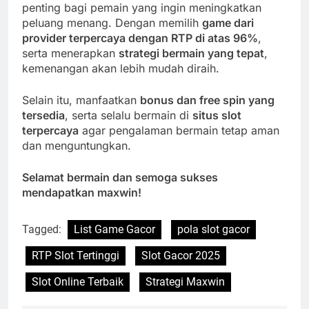
penting bagi pemain yang ingin meningkatkan
peluang menang. Dengan memilih
game dari
provider terpercaya dengan RTP di atas 96%
,
serta menerapkan
strategi bermain yang tepat
,
kemenangan akan lebih mudah diraih.
Selain itu, manfaatkan
bonus dan free spin yang
tersedia
, serta selalu bermain di
situs slot
terpercaya
agar pengalaman bermain tetap aman
dan menguntungkan.
Selamat bermain dan semoga sukses
mendapatkan maxwin!
Tagged:
List Game Gacor
pola slot gacor
RTP Slot Tertinggi
Slot Gacor 2025
Slot Online Terbaik
Strategi Maxwin