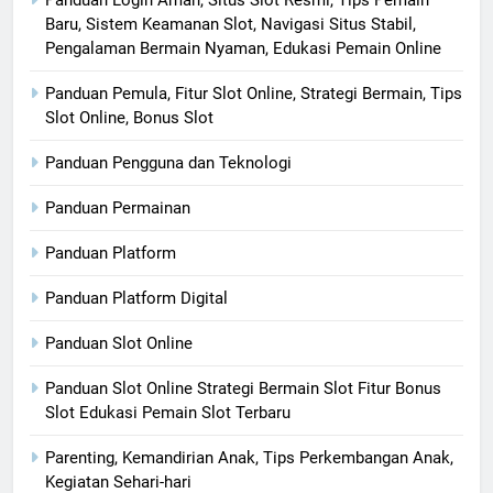
Panduan Login Aman, Situs Slot Resmi, Tips Pemain
Baru, Sistem Keamanan Slot, Navigasi Situs Stabil,
Pengalaman Bermain Nyaman, Edukasi Pemain Online
Panduan Pemula, Fitur Slot Online, Strategi Bermain, Tips
Slot Online, Bonus Slot
Panduan Pengguna dan Teknologi
Panduan Permainan
Panduan Platform
Panduan Platform Digital
Panduan Slot Online
Panduan Slot Online Strategi Bermain Slot Fitur Bonus
Slot Edukasi Pemain Slot Terbaru
Parenting, Kemandirian Anak, Tips Perkembangan Anak,
Kegiatan Sehari-hari