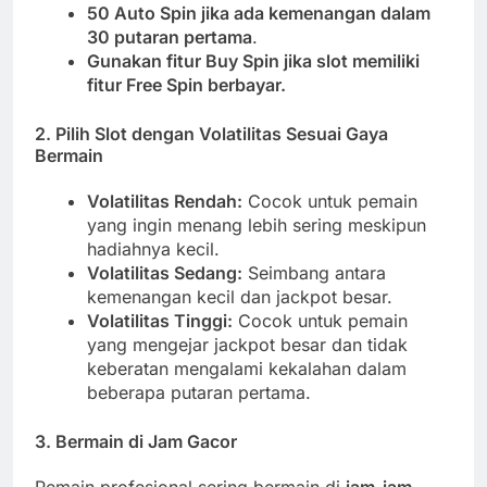
50 Auto Spin jika ada kemenangan dalam
30 putaran pertama
.
Gunakan fitur Buy Spin jika slot memiliki
fitur Free Spin berbayar.
2. Pilih Slot dengan Volatilitas Sesuai Gaya
Bermain
Volatilitas Rendah:
Cocok untuk pemain
yang ingin menang lebih sering meskipun
hadiahnya kecil.
Volatilitas Sedang:
Seimbang antara
kemenangan kecil dan jackpot besar.
Volatilitas Tinggi:
Cocok untuk pemain
yang mengejar jackpot besar dan tidak
keberatan mengalami kekalahan dalam
beberapa putaran pertama.
3. Bermain di Jam Gacor