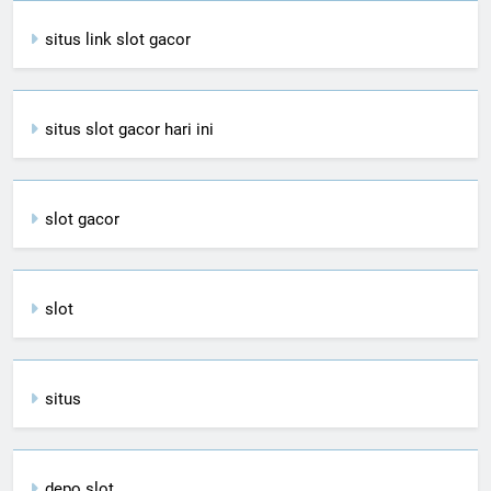
situs link slot gacor
situs slot gacor hari ini
slot gacor
slot
situs
depo slot