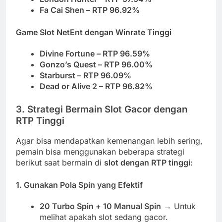
Fa Cai Shen – RTP 96.92%
Game Slot NetEnt dengan Winrate Tinggi
Divine Fortune – RTP 96.59%
Gonzo’s Quest – RTP 96.00%
Starburst – RTP 96.09%
Dead or Alive 2 – RTP 96.82%
3. Strategi Bermain Slot Gacor dengan
RTP Tinggi
Agar bisa mendapatkan kemenangan lebih sering,
pemain bisa menggunakan beberapa strategi
berikut saat bermain di
slot dengan RTP tinggi
:
1. Gunakan Pola Spin yang Efektif
20 Turbo Spin + 10 Manual Spin
→ Untuk
melihat apakah slot sedang gacor.