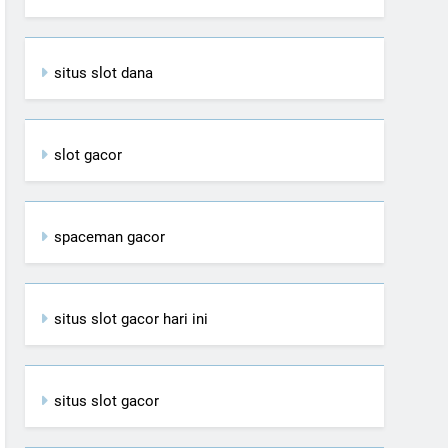
situs slot dana
slot gacor
spaceman gacor
situs slot gacor hari ini
situs slot gacor