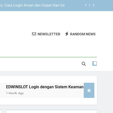
aru: Cara Login Aman dan Cepat Hari Ini
ang Mendukung Kenyamanan Pengguna
lot Tanpa Mengalami Hambatan Teknis
NEWSLETTER
RANDOM NEWS
t Halaman TIARA4D Login Bermasalah
aru: Cara Login Aman dan Cepat Hari Ini
ns SES.
ang Mendukung Kenyamanan Pengguna
lot Tanpa Mengalami Hambatan Teknis
T Login dengan Sistem Keamanan yang Mendukung Kenyam
o