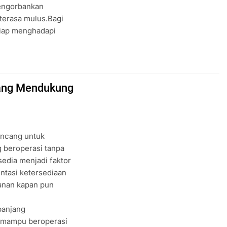
mengorbankan
 terasa mulus.Bagi
 siap menghadapi
yang Mendukung
ancang untuk
 beroperasi tanpa
edia menjadi faktor
ntasi ketersediaan
anan kapan pun
panjang
 mampu beroperasi