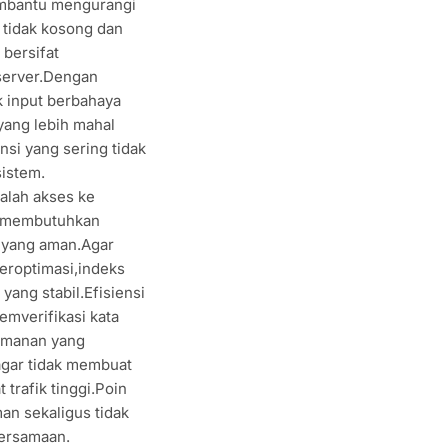
membantu mengurangi
 tidak kosong dan
 bersifat
server.Dengan
k input berbahaya
yang lebih mahal
nsi yang sering tidak
sistem.
dalah akses ke
al membutuhkan
 yang aman.Agar
teroptimasi,indeks
yang stabil.Efisiensi
emverifikasi kata
eamanan yang
 agar tidak membuat
 trafik tinggi.Poin
an sekaligus tidak
bersamaan.