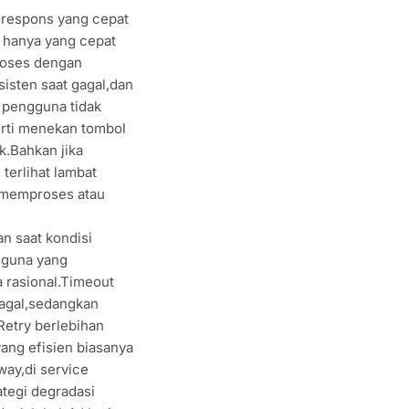
ui respons yang cepat
n hanya yang cepat
roses dengan
sisten saat gagal,dan
 pengguna tidak
erti menekan tombol
k.Bahkan jika
terlihat lambat
 memproses atau
an saat kondisi
ngguna yang
a rasional.Timeout
gagal,sedangkan
Retry berlebihan
ang efisien biasanya
way,di service
ategi degradasi