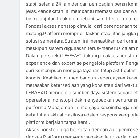
stabil selama 24 jam dengan pembagian peran ko
jelas.Pendekatan ini membantu memastikan bahwa a
berkelanjutan tidak membebani satu titik tertentu d
Fondasi akses nonstop dimulai dari perencanaan te
matang.Platform memprioritaskan stabilitas jangka
solusi sementara.Strategi ini memastikan performa
meskipun sistem digunakan terus-menerus dalam rut
Dalam perspektif E-E-A-T,dukungan akses nonsto
experience dan expertise pengelola platform.Penga
dari kemampuan menjaga layanan tetap aktif dalam
kondisi.Keahlian ini membangun kepercayaan kar
merasakan ketersediaan yang konsisten dari waktu
LEBAH4D mengelola sumber daya sistem secara efi
operasional nonstop tidak menyebabkan penuruna
performa.Manajemen ini menjaga keseimbangan ant
kebutuhan aktual.Hasilnya adalah respons yang tet
platform berjalan tanpa henti.
Akses nonstop juga berkaitan dengan alur pemros
ringkas.Platform menyederhanakan jalur kerja inter