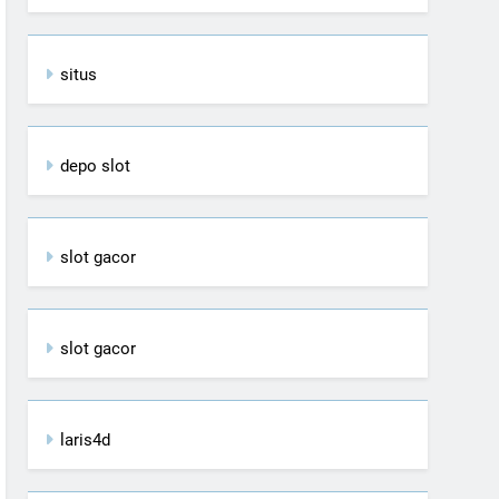
situs
depo slot
slot gacor
slot gacor
laris4d