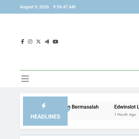
Skip
August 9, 2026
9:54:48 AM
to
content
Cit
Temukan Ku
man TIARA4D Login Bermasalah
Edwinslot Link Alternat
1 Month Ago
HEADLINES