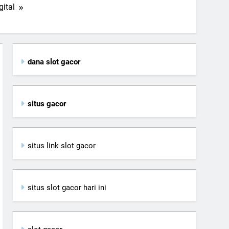
ital
dana slot gacor
situs gacor
situs link slot gacor
situs slot gacor hari ini