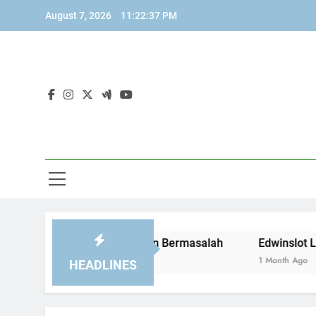
Skip
August 7, 2026
11:22:38 PM
to
content
Cit
Temukan Ku
an TIARA4D Login Bermasalah
Edwinslot Link Alternati
1 Month Ago
HEADLINES