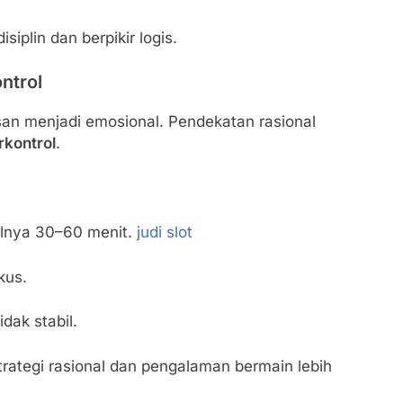
lin dan berpikir logis.
ntrol
an menjadi emosional. Pendekatan rasional
rkontrol
.
alnya 30–60 menit.
judi slot
kus.
dak stabil.
rategi rasional dan pengalaman bermain lebih