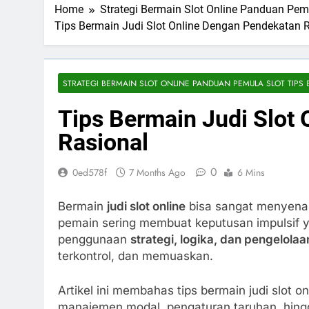
Home
Strategi Bermain Slot Online Panduan Pem
Tips Bermain Judi Slot Online Dengan Pendekatan 
STRATEGI BERMAIN SLOT ONLINE PANDUAN PEMULA SLOT TIPS
Tips Bermain Judi Slot
Rasional
0
0ed578f
7 Months Ago
6 Mins
Bermain
judi slot online
bisa sangat menyenan
pemain sering membuat keputusan impulsif y
penggunaan
strategi, logika, dan pengelola
terkontrol, dan memuaskan.
Artikel ini membahas tips bermain judi slot o
manajemen modal, pengaturan taruhan, hing