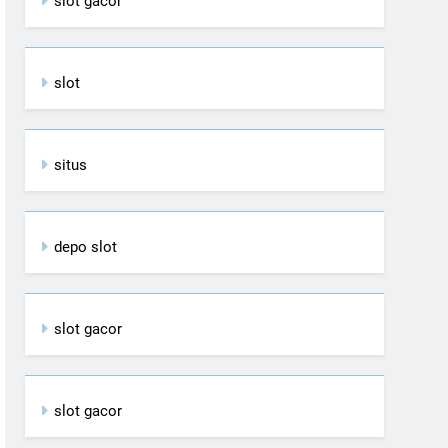
slot gacor
slot
situs
depo slot
slot gacor
slot gacor