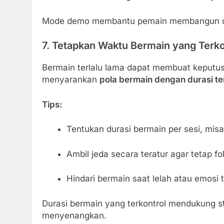
Mode demo membantu pemain membangun disip
7. Tetapkan Waktu Bermain yang Terko
Bermain terlalu lama dapat membuat keputus
menyarankan
pola bermain dengan durasi te
Tips:
Tentukan durasi bermain per sesi, mis
Ambil jeda secara teratur agar tetap fo
Hindari bermain saat lelah atau emosi ti
Durasi bermain yang terkontrol mendukung st
menyenangkan.