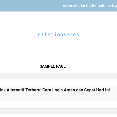
Edwinslot Link Alternatif Terb
EDWINSLOT Login dengan Sistem Keamanan y
Cara Login Edwins
Tips Membersihkan Cache saa
ations SES
Edwinslot Link Alternatif Terb
tipan Dan Referensi Yang Relevan Untuk Studi SES Di Citatio
EDWINSLOT Login dengan Sistem Keamanan y
SAMPLE PAGE
Cara Login Edwins
f Terbaru: Cara Login Aman dan Cepat Hari Ini
EDWINSLO
1 Month Ago