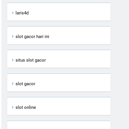
laris4d
slot gacor hari ini
situs slot gacor
slot gacor
slot online