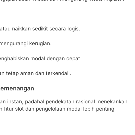
au naikkan sedikit secara logis.
 mengurangi kerugian.
menghabiskan modal dengan cepat.
n tetap aman dan terkendali.
 Kemenangan
n instan, padahal pendekatan rasional menekankan
fitur slot dan pengelolaan modal lebih penting