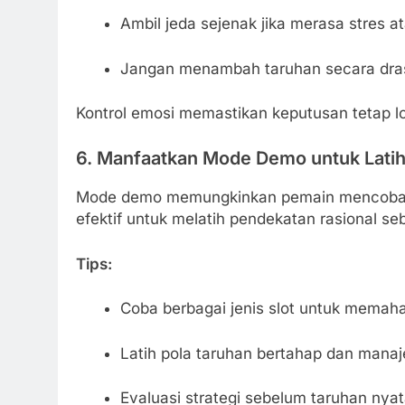
Ambil jeda sejenak jika merasa stres a
Jangan menambah taruhan secara dras
Kontrol emosi memastikan keputusan tetap l
6. Manfaatkan Mode Demo untuk Lati
Mode demo memungkinkan pemain mencoba per
efektif untuk melatih pendekatan rasional s
Tips:
Coba berbagai jenis slot untuk memaha
Latih pola taruhan bertahap dan mana
Evaluasi strategi sebelum taruhan nyat