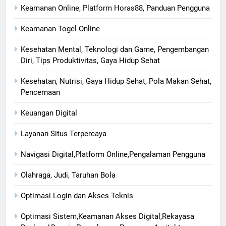
Keamanan Online, Platform Horas88, Panduan Pengguna
Keamanan Togel Online
Kesehatan Mental, Teknologi dan Game, Pengembangan
Diri, Tips Produktivitas, Gaya Hidup Sehat
Kesehatan, Nutrisi, Gaya Hidup Sehat, Pola Makan Sehat,
Pencernaan
Keuangan Digital
Layanan Situs Terpercaya
Navigasi Digital,Platform Online,Pengalaman Pengguna
Olahraga, Judi, Taruhan Bola
Optimasi Login dan Akses Teknis
Optimasi Sistem,Keamanan Akses Digital,Rekayasa