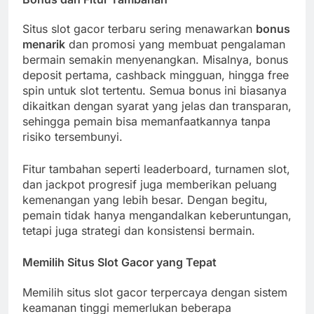
Situs slot gacor terbaru sering menawarkan
bonus
menarik
dan promosi yang membuat pengalaman
bermain semakin menyenangkan. Misalnya, bonus
deposit pertama, cashback mingguan, hingga free
spin untuk slot tertentu. Semua bonus ini biasanya
dikaitkan dengan syarat yang jelas dan transparan,
sehingga pemain bisa memanfaatkannya tanpa
risiko tersembunyi.
Fitur tambahan seperti leaderboard, turnamen slot,
dan jackpot progresif juga memberikan peluang
kemenangan yang lebih besar. Dengan begitu,
pemain tidak hanya mengandalkan keberuntungan,
tetapi juga strategi dan konsistensi bermain.
Memilih Situs Slot Gacor yang Tepat
Memilih situs slot gacor terpercaya dengan sistem
keamanan tinggi memerlukan beberapa