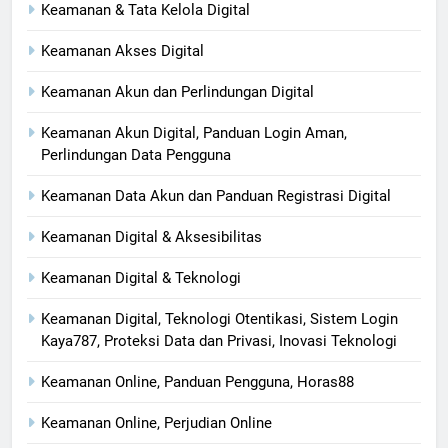
Keamanan & Tata Kelola Digital
Keamanan Akses Digital
Keamanan Akun dan Perlindungan Digital
Keamanan Akun Digital, Panduan Login Aman,
Perlindungan Data Pengguna
Keamanan Data Akun dan Panduan Registrasi Digital
Keamanan Digital & Aksesibilitas
Keamanan Digital & Teknologi
Keamanan Digital, Teknologi Otentikasi, Sistem Login
Kaya787, Proteksi Data dan Privasi, Inovasi Teknologi
Keamanan Online, Panduan Pengguna, Horas88
Keamanan Online, Perjudian Online