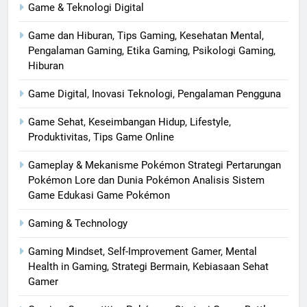
Game & Teknologi Digital
Game dan Hiburan, Tips Gaming, Kesehatan Mental,
Pengalaman Gaming, Etika Gaming, Psikologi Gaming,
Hiburan
Game Digital, Inovasi Teknologi, Pengalaman Pengguna
Game Sehat, Keseimbangan Hidup, Lifestyle,
Produktivitas, Tips Game Online
Gameplay & Mekanisme Pokémon Strategi Pertarungan
Pokémon Lore dan Dunia Pokémon Analisis Sistem
Game Edukasi Game Pokémon
Gaming & Technology
Gaming Mindset, Self-Improvement Gamer, Mental
Health in Gaming, Strategi Bermain, Kebiasaan Sehat
Gamer