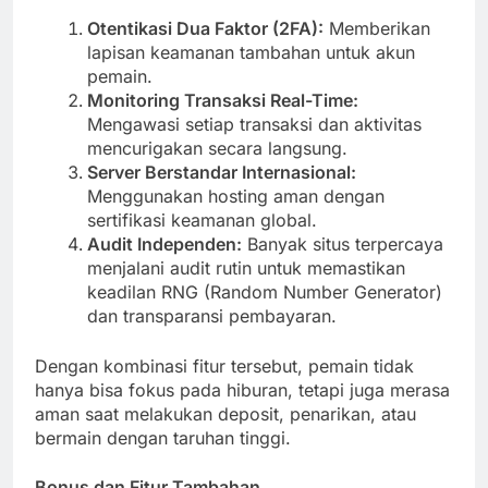
Otentikasi Dua Faktor (2FA):
Memberikan
lapisan keamanan tambahan untuk akun
pemain.
Monitoring Transaksi Real-Time:
Mengawasi setiap transaksi dan aktivitas
mencurigakan secara langsung.
Server Berstandar Internasional:
Menggunakan hosting aman dengan
sertifikasi keamanan global.
Audit Independen:
Banyak situs terpercaya
menjalani audit rutin untuk memastikan
keadilan RNG (Random Number Generator)
dan transparansi pembayaran.
Dengan kombinasi fitur tersebut, pemain tidak
hanya bisa fokus pada hiburan, tetapi juga merasa
aman saat melakukan deposit, penarikan, atau
bermain dengan taruhan tinggi.
Bonus dan Fitur Tambahan