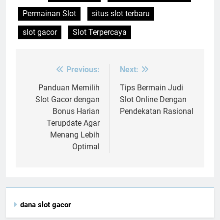
Permainan Slot
situs slot terbaru
slot gacor
Slot Terpercaya
Previous:
Next:
Post
navigation
Panduan Memilih
Tips Bermain Judi
Slot Gacor dengan
Slot Online Dengan
Bonus Harian
Pendekatan Rasional
Terupdate Agar
Menang Lebih
Optimal
dana slot gacor